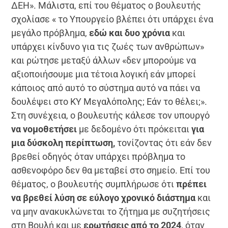
ΔΕΗ». Μάλιστα, επί του θέματος ο βουλευτής
σχολίασε « το Υπουργείο βλέπει ότι υπάρχει ένα
μεγάλο πρόβλημα,
εδώ και δυο χρόνια
και
υπάρχει κίνδυνο για τις ζωές των ανθρώπων»
και ρώτησε μεταξύ άλλων «δεν μπορούμε να
αξιοποιήσουμε μια τέτοια λογική εάν μπορεί
κάποιος από αυτό το σύστημα αυτό να πάει να
δουλέψει στο ΚΥ Μεγαλόπολης; Εάν το θέλει;».
Στη συνέχεια, ο βουλευτής κάλεσε τον υπουργό
να νομοθετήσει
με δεδομένο ότι πρόκειται
για
μια δύσκολη περίπτωση,
τονίζοντας ότι εάν δεν
βρεθεί οδηγός όταν υπάρχει πρόβλημα το
ασθενοφόρο δεν θα μεταβεί στο σημείο. Επί του
θέματος, ο βουλευτής συμπλήρωσε ότι
πρέπει
να βρεθεί λύση σε εύλογο χρονικό διάστημα
και
να μην ανακυκλώνεται το ζήτημα με συζητήσεις
στη Βουλή και με
ερωτήσεις από το 2024
, όταν