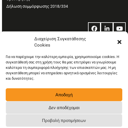
Δήλωση συμμόρφωσης 2018/334
Facebook
LinkedIn
Yo
Διαχείριση Συγκατάθεσης
Cookies
© Copyright: Ethos Media S.A.
Για να παρέχουμε την καλύτερη εμπειρία, χρησιμοποιούμε cookies. Η
συγκατάθεσή σας στη χρήση τους θα μας επιτρέψει να γνωρίσουμε
καλύτερα τη συμπεριφορά πλοήγησης των επιεσκεπτών μας. Η μη
συγκατάθεση μπορεί να επηρεάσει αρνητικά ορισμένες λειτουργίες
και δυνατότητες.
Αποδοχή
Δεν αποδέχομαι
Προβολή προτιμήσεων