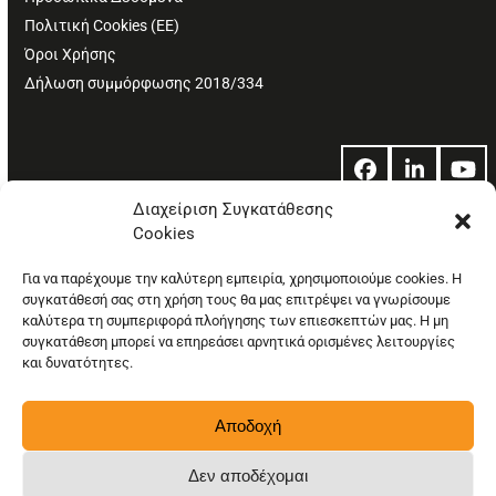
Πολιτική Cookies (ΕΕ)
Όροι Χρήσης
Δήλωση συμμόρφωσης 2018/334
Facebook
LinkedIn
Yo
Διαχείριση Συγκατάθεσης
Cookies
© Copyright: Ethos Media S.A.
Για να παρέχουμε την καλύτερη εμπειρία, χρησιμοποιούμε cookies. Η
συγκατάθεσή σας στη χρήση τους θα μας επιτρέψει να γνωρίσουμε
καλύτερα τη συμπεριφορά πλοήγησης των επιεσκεπτών μας. Η μη
συγκατάθεση μπορεί να επηρεάσει αρνητικά ορισμένες λειτουργίες
και δυνατότητες.
Αποδοχή
Δεν αποδέχομαι