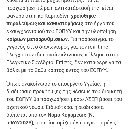
κάθετα αντίθετο μέχρι πρότινος. Για να
προχωρήσει τώρα η αντικατάστασή της, είναι
φανερό ότι η κα Καρποδίνη
χρεώθηκε
παραλείψεις και καθυστερήσεις
στο έργο του
εκσυγχρονισμού του ΕΟΠΥΥ και την υλοποίηση
καίριων μεταρρυθμίσεων
. Για παράδειγμα, το
γεγονός ότι ο διαγωνισμός για τον real time
έλεγχο των ιδιωτικών κλινικών, κόλλησε ο στο
Ελεγκτικό Συνέδριο. Επίσης, δεν κατάφερε να τα
βάλει με το βαθύ κράτος εντός του ΕΟΠΥΥ…
Όπως ανακοίνωσε το υπουργείο Υγείας, η
διαδικασία προκήρυξης της θέσεως του διοικητή
του ΕΟΠΥΥ θα προχωρήσει μέσω ΑΣΕΠ βάσει του
σχετικού νόμου. Ειδικότερα, η
διαδικασία
διέπεται από τον
Νόμο Κεραμέως (Ν.
5062/2023)
, ο οποίος ορίζει ένα συγκεκριμένο,