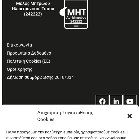
Μέλος Μητρώου
Ηλεκτρονικού Τύπου
(242222)
Επικοινωνία
Προσωπικά Δεδομένα
Πολιτική Cookies (ΕΕ)
Όροι Χρήσης
Δήλωση συμμόρφωσης 2018/334
Facebook
LinkedIn
Yo
Διαχείριση Συγκατάθεσης
Cookies
© Copyright: Ethos Media S.A.
Για να παρέχουμε την καλύτερη εμπειρία, χρησιμοποιούμε cookies. Η
συγκατάθεσή σας στη χρήση τους θα μας επιτρέψει να γνωρίσουμε