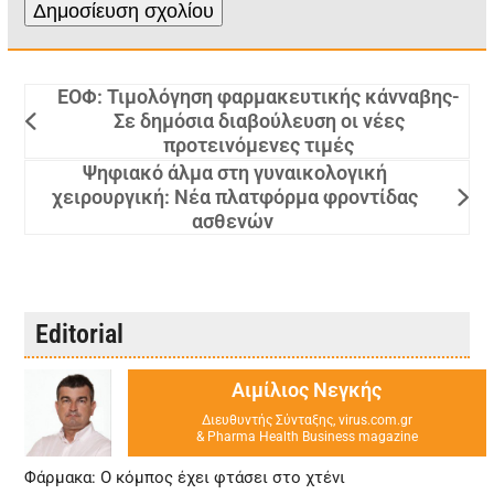
ΕΟΦ: Τιμολόγηση φαρμακευτικής κάνναβης-
Σε δημόσια διαβούλευση οι νέες
προτεινόμενες τιμές
Ψηφιακό άλμα στη γυναικολογική
χειρουργική: Nέα πλατφόρμα φροντίδας
ασθενών
Editorial
Αιμίλιος Νεγκής
Διευθυντής Σύνταξης, virus.com.gr
& Pharma Health Business magazine
Φάρμακα: Ο κόμπος έχει φτάσει στο χτένι