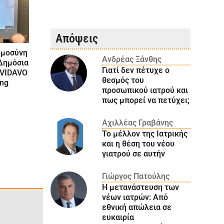
Απόψεις
ημοσύνη
Ανδρέας Ξάνθης
Δημόσια
Γιατί δεν πέτυχε ο
ς VIDAVO
θεσμός του
ing
προσωπικού ιατρού και
πως μπορεί να πετύχει;
Αχιλλέας Γραβάνης
Το μέλλον της Ιατρικής
και η θέση του νέου
γιατρού σε αυτήν
Γιώργος Πατούλης
Η μετανάστευση των
νέων ιατρών: Aπό
εθνική απώλεια σε
ευκαιρία