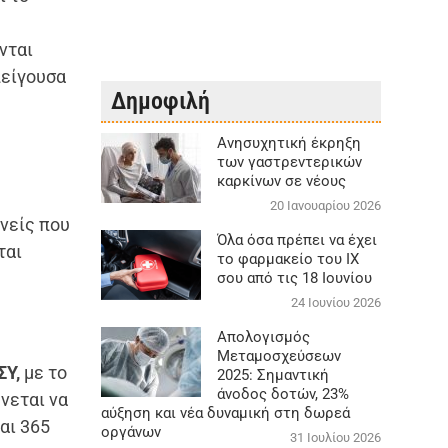
νται
πείγουσα
Δημοφιλή
Aνησυχητική έκρηξη
των γαστρεντερικών
καρκίνων σε νέους
20 Ιανουαρίου 2026
νείς που
Όλα όσα πρέπει να έχει
ται
το φαρμακείο του ΙΧ
σου από τις 18 Ιουνίου
24 Ιουνίου 2026
Απολογισμός
Μεταμοσχεύσεων
ΣΥ,
με το
2025: Σημαντική
άνοδος δοτών, 23%
νεται να
αύξηση και νέα δυναμική στη δωρεά
αι 365
οργάνων
31 Ιουλίου 2026