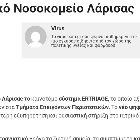
κό Νοσοκομείο Λάρισας
Virus
Το virus.com.gr σας φέρνει καθημερινά τις
πιο έγκυρες ειδησεις από τον χώρο της
πολιτικής υγείας και φαρμάκου
ο Λάρισας
το καινοτόμο
σύστημα ERTRIAGE,
το οποίο αξ
ών στα
Τμήματα Επειγόντων Περιστατικών.
Το
νέο ψηφ
ερη εξυπηρέτηση και ουσιαστική στήριξη στο ιατρικό 
πραγματικό χρόνο τα ζωτικά σημεία, τα συμπτώματα κα