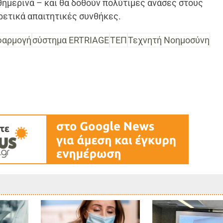
θημερινά – και θα δοθούν πολύτιμες ανάσες στους
ρετικά απαιτητικές συνθήκες.
φαρμογή
σύστημα ERTRIAGE
ΤΕΠ
Τεχνητή Νοημοσύνη