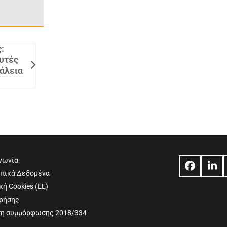
:
υτές
φάλεια
νωνία
Facebo
Lin
πικά Δεδομένα
κή Cookies (ΕΕ)
Χρήσης
η συμμόρφωσης 2018/334