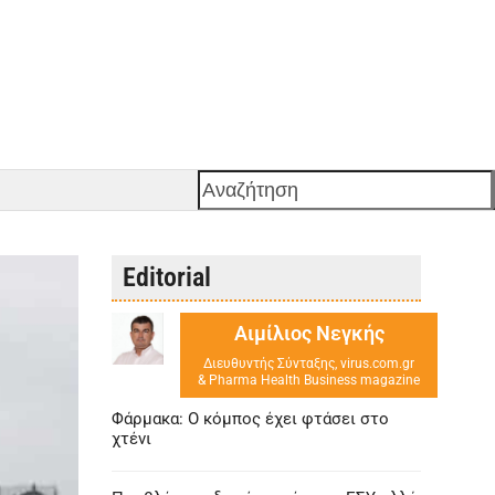
Αναζήτηση
Editorial
Αιμίλιος Νεγκής
Διευθυντής Σύνταξης, virus.com.gr
& Pharma Health Business magazine
Φάρμακα: Ο κόμπος έχει φτάσει στο
χτένι