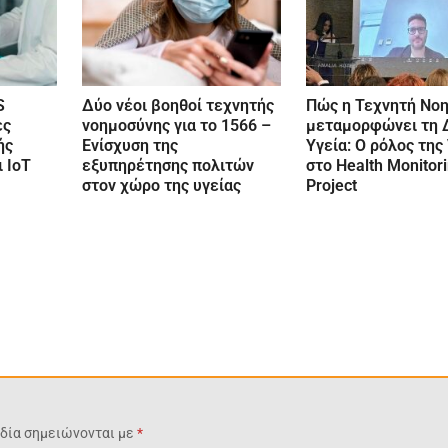
S
Δύο νέοι βοηθοί τεχνητής
Πώς η Τεχνητή Νο
ες
νοημοσύνης για το 1566 –
μεταμορφώνει τη 
ής
Ενίσχυση της
Υγεία: Ο ρόλος τη
 IoT
εξυπηρέτησης πολιτών
στο Health Monitor
στον χώρο της υγείας
Project
δία σημειώνονται με
*