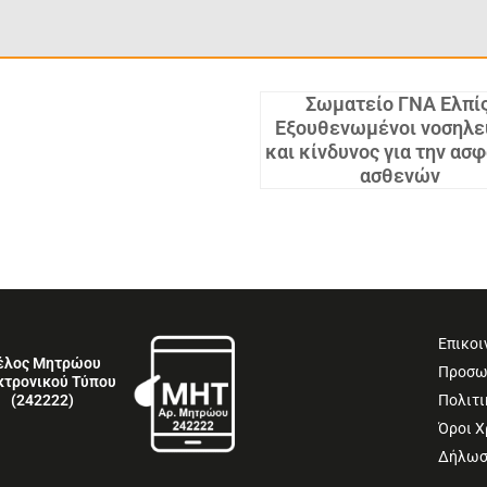
Σωματείο ΓΝΑ Ελπίς
Εξουθενωμένοι νοσηλε
και κίνδυνος για την ασ
ασθενών
Επικοι
έλος Μητρώου
Προσω
κτρονικού Τύπου
Πολιτι
(242222)
Όροι 
Δήλωσ