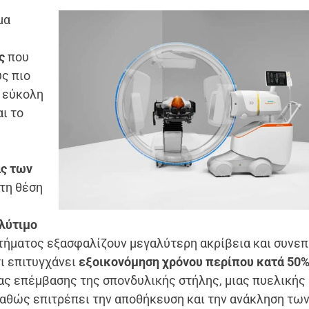
μα
ς
που
υς πιο
ο εύκολη
ι το
ας των
 τη θέση
λύτιμο
τήματος εξασφαλίζουν μεγαλύτερη ακρίβεια και συνε
τι επιτυγχάνει
εξοικονόμηση χρόνου περίπου κατά 50
ιας επέμβασης της σπονδυλικής στήλης, μιας πυελικής
καθώς επιτρέπει την αποθήκευση και την ανάκληση τω