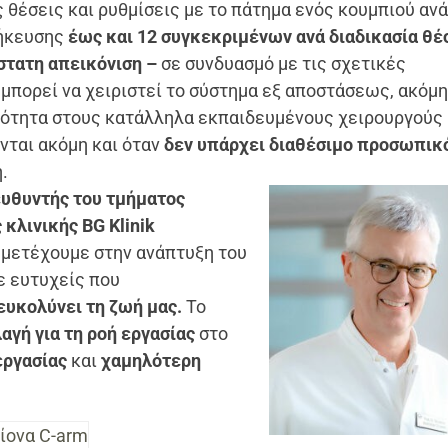
θέσεις και ρυθμίσεις με το πάτημα ενός κουμπιού αν
θήκευσης
έως και 12 συγκεκριμένων ανά διαδικασία θ
άστατη απεικόνιση –
σε συνδυασμό με τις σχετικές
 μπορεί να χειριστεί το σύστημα εξ αποστάσεως, ακόμη
τότητα στους κατάλληλα εκπαιδευμένους χειρουργούς 
νται ακόμη και όταν
δεν υπάρχει διαθέσιμο προσωπικ
.
ιευθυντής του τμήματος
κλινικής BG Klinik
μετέχουμε στην ανάπτυξη του
ε ευτυχείς που
ευκολύνει τη ζωή μας.
Το
αγή για τη ροή εργασίας
στο
εργασίας
και
χαμηλότερη
ίονα C-arm