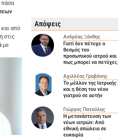
ά πάσα
έσεων
Απόψεις
 και από
ή στις
Ανδρέας Ξάνθης
Γιατί δεν πέτυχε ο
ό
με
θεσμός του
προσωπικού ιατρού και
πως μπορεί να πετύχει;
Αχιλλέας Γραβάνης
Το μέλλον της Ιατρικής
και η θέση του νέου
γιατρού σε αυτήν
Γιώργος Πατούλης
Η μετανάστευση των
νέων ιατρών: Aπό
εθνική απώλεια σε
ευκαιρία