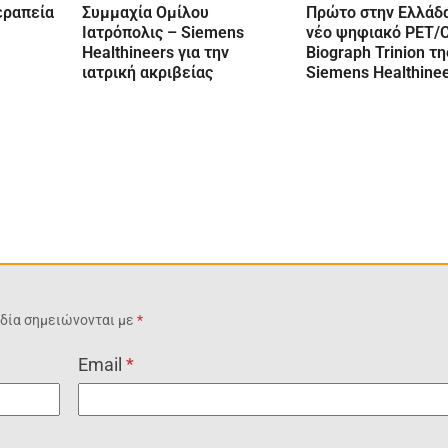
εραπεία
Συμμαχία Ομίλου
Πρώτο στην Ελλάδα
Ιατρόπολις – Siemens
νέο ψηφιακό PET/
Healthineers για την
Biograph Trinion τη
ιατρική ακριβείας
Siemens Healthine
δία σημειώνονται με
*
Email
*