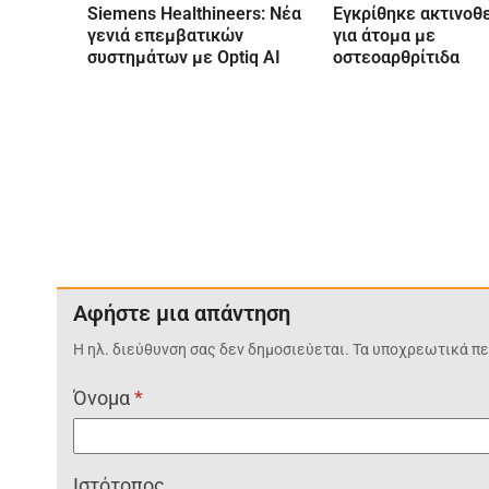
Siemens Healthineers: Νέα
Εγκρίθηκε ακτινοθ
γενιά επεμβατικών
για άτομα με
συστημάτων με Optiq AI
οστεοαρθρίτιδα
Αφήστε μια απάντηση
Η ηλ. διεύθυνση σας δεν δημοσιεύεται.
Τα υποχρεωτικά πε
Όνομα
*
Ιστότοπος