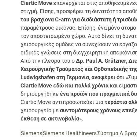
Ciartic Move
επανέρχεται στις αποθηκευμένες 
στιγμή. Είσης, προσφέρει τη δυνατότητα απο
του βραχίονα C-arm για δισδιάστατη ή τρισδι
παραμέτρους εικόνας. Επίσης, ένα μόνο άτομο
τον αποστειρωμένο χώρο. Αυτό δίνει τη δυνα
χειρουργικές ομάδες να συνεχίσουν να εργάζο
ειδικές γνώσεις στη διεγχειρητική απεικόνιση
Από την πλευρά του ο
Δρ. Paul A. Grützner, Δ
Χειρουργικής Τραύματος και Ορθοπεδικής της 
Ludwigshafen στη Γερμανία, αναφέρει ότι «
Συμ
Ciartic Move εδώ και πολλά χρόνια
και είμαστ
δημιουργήθηκε
ένα προϊόν που πραγματικά δι
Ciartic Move αντιπροσωπεύει μια
τεράστια αλλ
χειρουργείο με
συντομότερους χρόνους επεξ
έκθεση σε ακτινοβολία
».
Siemens
Siemens Healthineers
Σύστημα Α βραχ