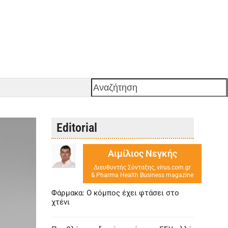
Αναζήτηση
Editorial
Αιμίλιος Νεγκής
Διευθυντής Σύνταξης, virus.com.gr
& Pharma Health Business magazine
Φάρμακα: Ο κόμπος έχει φτάσει στο
χτένι