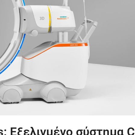
s: Εξελιγμένο σύστημα C