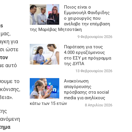
Ποιος είναι ο
Εμμανουήλ Φανδρίδης
ο χειρουργός που
ανέλαβε την επέμβαση
ns
της Μαρέβας Μητσοτάκη
 μας,
9 Φεβρουαρίου 2026
γκη για
Παράταση για τους
σι ώστε
4.000 εργαζόμενους
τον
στο ΕΣΥ με πρόγραμμα
της ΔΥΠΑ
ε αυτό
13 Φεβρουαρίου 2026
σουμε το
Ανακοίνωση
απαγόρευσης
κόνισης,
πρόσβασης στα social
βεια».
media για ανηλίκους
κάτω των 15 ετών
8 Απριλίου 2026
της
βανόμενη
τημα