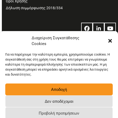
Όροι Χρήσης
Δήλωση συμμόρφωσης 2018/334
Facebook
LinkedIn
Yo
Διαχείριση Συγκατάθεσης
Cookies
© Copyright: Ethos Media S.A.
Για να παρέχουμε την καλύτερη εμπειρία, χρησιμοποιούμε cookies. Η
συγκατάθεσή σας στη χρήση τους θα μας επιτρέψει να γνωρίσουμε
καλύτερα τη συμπεριφορά πλοήγησης των επιεσκεπτών μας. Η μη
συγκατάθεση μπορεί να επηρεάσει αρνητικά ορισμένες λειτουργίες
και δυνατότητες.
Αποδοχή
Δεν αποδέχομαι
Προβολή προτιμήσεων