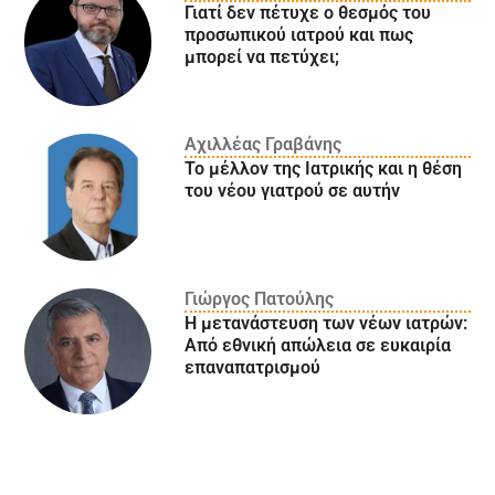
Γιατί δεν πέτυχε ο θεσμός του
προσωπικού ιατρού και πως
μπορεί να πετύχει;
Αχιλλέας Γραβάνης
Το μέλλον της Ιατρικής και η θέση
του νέου γιατρού σε αυτήν
Γιώργος Πατούλης
Η μετανάστευση των νέων ιατρών:
Aπό εθνική απώλεια σε ευκαιρία
επαναπατρισμού