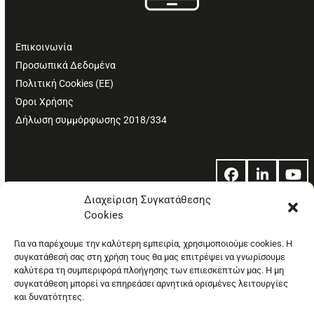
Επικοινωνία
Προσωπικά Δεδομένα
Πολιτική Cookies (ΕΕ)
Όροι Χρήσης
Δήλωση συμμόρφωσης 2018/334
Facebook
LinkedIn
Yo
Διαχείριση Συγκατάθεσης
Cookies
© Copyright: Ethos Media S.A.
Για να παρέχουμε την καλύτερη εμπειρία, χρησιμοποιούμε cookies. Η
συγκατάθεσή σας στη χρήση τους θα μας επιτρέψει να γνωρίσουμε
καλύτερα τη συμπεριφορά πλοήγησης των επιεσκεπτών μας. Η μη
συγκατάθεση μπορεί να επηρεάσει αρνητικά ορισμένες λειτουργίες
και δυνατότητες.