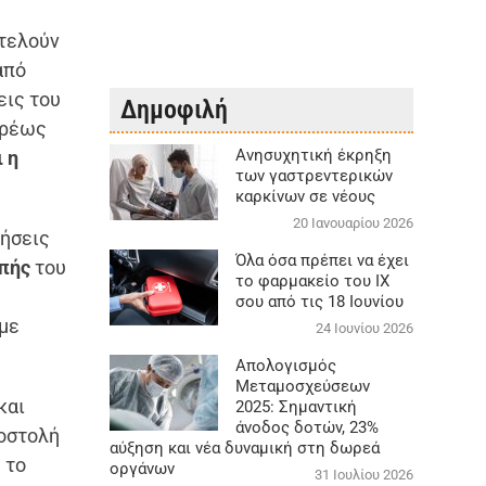
 τελούν
από
εις του
Δημοφιλή
υρέως
Aνησυχητική έκρηξη
 η
των γαστρεντερικών
καρκίνων σε νέους
20 Ιανουαρίου 2026
τήσεις
Όλα όσα πρέπει να έχει
οπής
του
το φαρμακείο του ΙΧ
σου από τις 18 Ιουνίου
με
24 Ιουνίου 2026
Απολογισμός
Μεταμοσχεύσεων
και
2025: Σημαντική
άνοδος δοτών, 23%
ποστολή
αύξηση και νέα δυναμική στη δωρεά
 το
οργάνων
31 Ιουλίου 2026