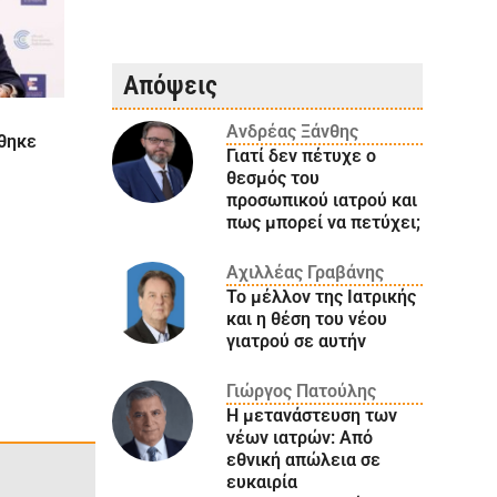
Απόψεις
Ανδρέας Ξάνθης
ώθηκε
Γιατί δεν πέτυχε ο
θεσμός του
προσωπικού ιατρού και
πως μπορεί να πετύχει;
Αχιλλέας Γραβάνης
Το μέλλον της Ιατρικής
και η θέση του νέου
γιατρού σε αυτήν
Γιώργος Πατούλης
Η μετανάστευση των
νέων ιατρών: Aπό
εθνική απώλεια σε
ευκαιρία