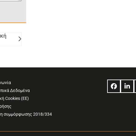
ική
νωνία
Facebo
Lin
πικά Δεδομένα
κή Cookies (ΕΕ)
Χρήσης
η συμμόρφωσης 2018/334