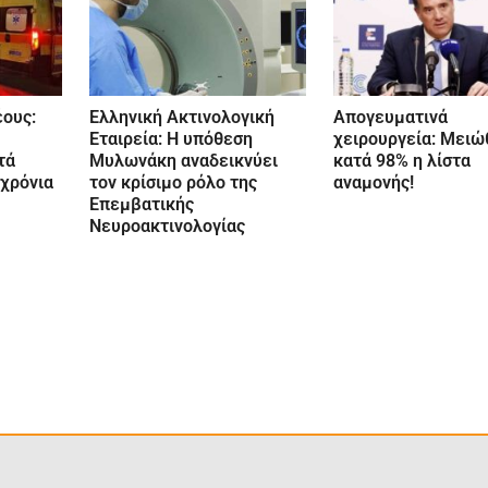
ους:
Ελληνική Ακτινολογική
Απογευματινά
Εταιρεία: Η υπόθεση
χειρουργεία: Μει
τά
Μυλωνάκη αναδεικνύει
κατά 98% η λίστα
 χρόνια
τον κρίσιμο ρόλο της
αναμονής!
Επεμβατικής
Νευροακτινολογίας