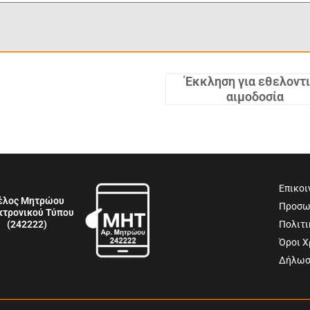
Έκκληση για εθελοντ
αιμοδοσία
Επικοι
έλος Μητρώου
Προσω
κτρονικού Τύπου
Πολιτι
(242222)
Όροι 
Δήλωσ