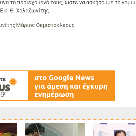
θυνα το περιεχόμενό τους, ώστε να ασκήσουμε τα νόμιμ
Ε κ. Θ. Χαλαζωνίτης.
ωνίτης
Μάριος Θεμιστοκλέους