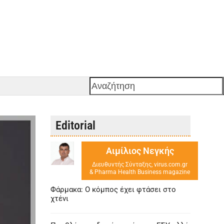
Αναζήτηση
Editorial
Αιμίλιος Νεγκής
Διευθυντής Σύνταξης, virus.com.gr
& Pharma Health Business magazine
Φάρμακα: Ο κόμπος έχει φτάσει στο
χτένι