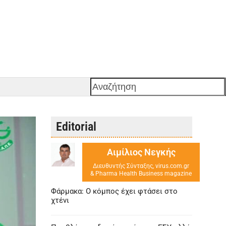
Αναζήτηση
Editorial
Αιμίλιος Νεγκής
Διευθυντής Σύνταξης, virus.com.gr
& Pharma Health Business magazine
Φάρμακα: Ο κόμπος έχει φτάσει στο
χτένι