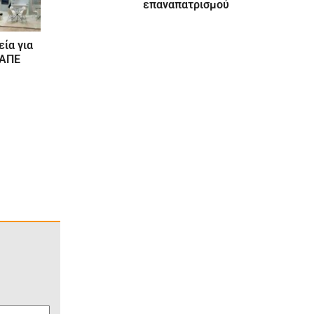
επαναπατρισμού
εία για
ΦΑΠΕ