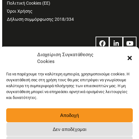
Πολιτική Cookies (ΕΕ)
Όροι Χρήσης
Δήλωση συμμόρφωσης 2018/334
Facebook
LinkedIn
Yo
Διαχείριση Συγκατάθεσης
Cookies
© Copyright: Ethos Media S.A.
Για να παρέχουμε την καλύτερη εμπειρία, χρησιμοποιούμε cookies. Η
συγκατάθεσή σας στη χρήση τους θα μας επιτρέψει να γνωρίσουμε
καλύτερα τη συμπεριφορά πλοήγησης των επιεσκεπτών μας. Η μη
συγκατάθεση μπορεί να επηρεάσει αρνητικά ορισμένες λειτουργίες
και δυνατότητες.
Αποδοχή
Δεν αποδέχομαι