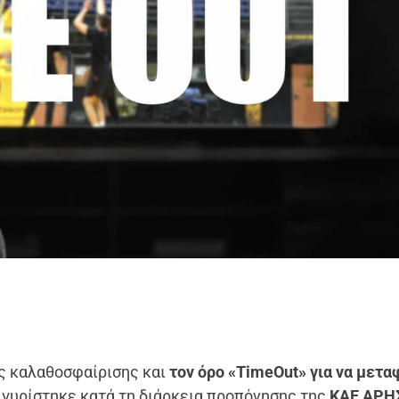
ης καλαθοσφαίρισης και
τον όρο «TimeOut» για να μετα
υ γυρίστηκε κατά τη διάρκεια προπόνησης της
ΚΑΕ ΑΡΗ