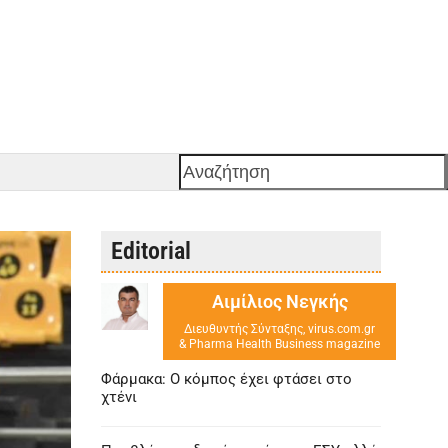
Αναζήτηση
Editorial
Αιμίλιος Νεγκής
Διευθυντής Σύνταξης, virus.com.gr
& Pharma Health Business magazine
Φάρμακα: Ο κόμπος έχει φτάσει στο
χτένι