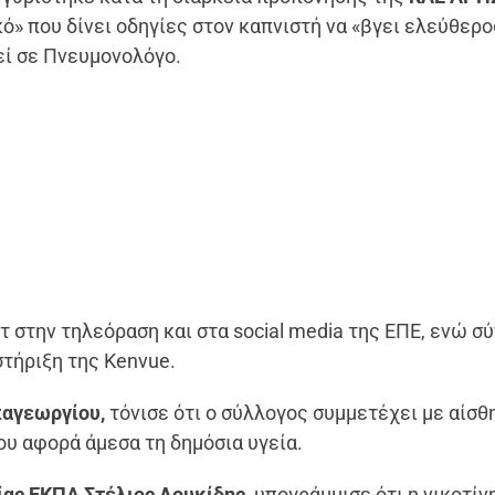
ό» που δίνει οδηγίες στον καπνιστή να «βγει ελεύθερο
εί σε Πνευμονολόγο.
 στην τηλεόραση και στα social media της ΕΠΕ, ενώ σ
τήριξη της Kenvue.
παγεωργίου,
τόνισε ότι ο σύλλογος συμμετέχει με αίσθ
ου αφορά άμεσα τη δημόσια υγεία.
ας ΕΚΠΑ Στέλιος Λουκίδης,
υπογράμμισε ότι η νικοτίν