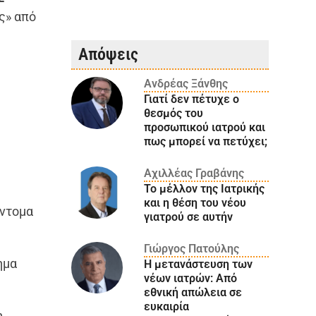
ς» από
Απόψεις
Ανδρέας Ξάνθης
Γιατί δεν πέτυχε ο
θεσμός του
προσωπικού ιατρού και
πως μπορεί να πετύχει;
Αχιλλέας Γραβάνης
Το μέλλον της Ιατρικής
και η θέση του νέου
ύντομα
γιατρού σε αυτήν
Γιώργος Πατούλης
ημα
Η μετανάστευση των
νέων ιατρών: Aπό
εθνική απώλεια σε
ευκαιρία
η