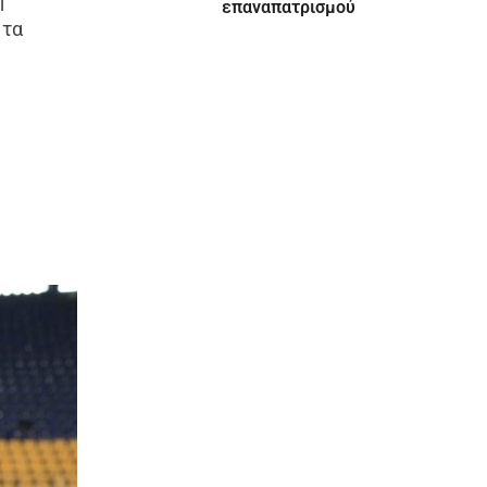
επαναπατρισμού
 τα