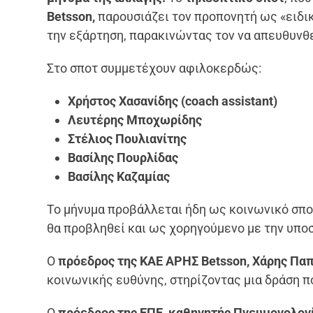
Betsson,
παρουσιάζει τον προπονητή ως «ειδικ
την εξάρτηση, παρακινώντας τον να απευθυνθ
Στο σποτ συμμετέχουν αφιλοκερδώς:
Χρήστος Χασανίδης (coach assistant)
Λευτέρης Μποχωρίδης
Στέλιος Πουλιανίτης
Βασίλης Πουρλίδας
Βασίλης Καζαμίας
Το μήνυμα προβάλλεται ήδη ως κοινωνικό σποτ
θα προβληθεί και ως χορηγούμενο με την υποσ
Ο
πρόεδρος της ΚΑΕ ΑΡΗΣ Betsson, Χάρης Πα
κοινωνικής ευθύνης, στηρίζοντας μια δράση π
Ο
πρόεδρος της ΕΠΕ, καθηγητής Πνευμονολογί