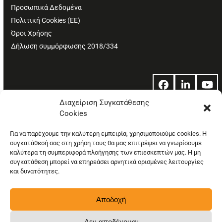
Προσωπικά Δεδομένα
Πολιτική Cookies (ΕΕ)
Όροι Χρήσης
Δήλωση συμμόρφωσης 2018/334
Facebook
LinkedIn
Yo
Διαχείριση Συγκατάθεσης
Cookies
© Copyright: Ethos Media S.A.
Για να παρέχουμε την καλύτερη εμπειρία, χρησιμοποιούμε cookies. Η
συγκατάθεσή σας στη χρήση τους θα μας επιτρέψει να γνωρίσουμε
καλύτερα τη συμπεριφορά πλοήγησης των επιεσκεπτών μας. Η μη
συγκατάθεση μπορεί να επηρεάσει αρνητικά ορισμένες λειτουργίες
και δυνατότητες.
Αποδοχή
Δεν αποδέχομαι