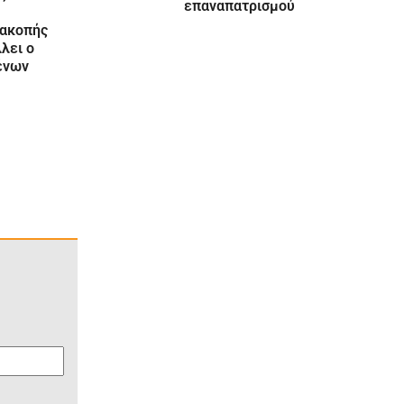
επαναπατρισμού
ιακοπής
λει ο
ένων