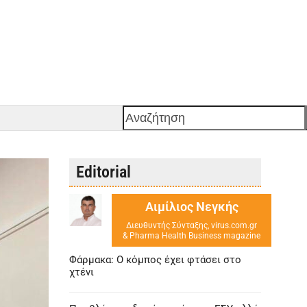
Αναζήτηση
Editorial
Αιμίλιος Νεγκής
Διευθυντής Σύνταξης, virus.com.gr
& Pharma Health Business magazine
Φάρμακα: Ο κόμπος έχει φτάσει στο
χτένι