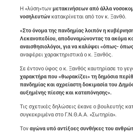
Η «λύση»των
μετακινήσεων από άλλα νοσοκομ
νοσηλευτών
κατακρίνεται από τον κ. Ξανθό.
«Στο όνομα της πανδημίας λοιπόν η κυβέρνη
Λεκανοπεδίου, αποδυναμώνοντας τα ακόμα και
αναισθησιολόγοι, για να καλύψει «όπως- όπω
αναφέρει χαρακτηριστικά ο κ. Ξανθός.
Σε έντονο ύφος ο κ. Ξανθός καυτηρίασε το γεγ
χαρακτήρα που «θωρακίζει» τη δημόσια περί
πανδημίας και αχρείαστη δοκιμασία του Δημό
αυξημένης πίεσης και καταπόνησης».
Τις σχετικές δηλώσεις έκανε ο βουλευτής κατ
συγκεκριμένα στο Γ.Ν.Θ.Α.Α. «Σωτηρία».
Τον
αγώνα υπό αντίξοες συνθήκες του ανθρώ