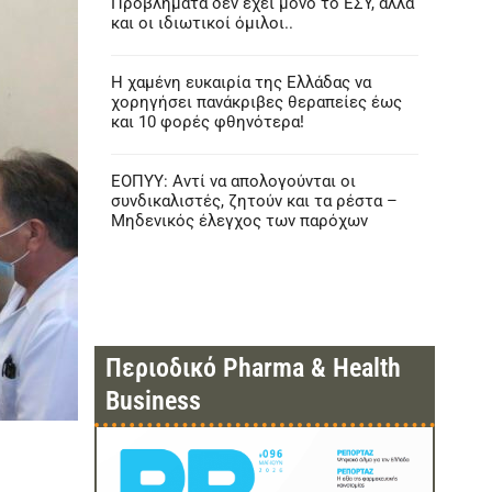
Προβλήματα δεν έχει μόνο το ΕΣΥ, αλλά
και οι ιδιωτικοί όμιλοι..
Η χαμένη ευκαιρία της Ελλάδας να
χορηγήσει πανάκριβες θεραπείες έως
και 10 φορές φθηνότερα!
ΕΟΠΥΥ: Αντί να απολογούνται οι
συνδικαλιστές, ζητούν και τα ρέστα –
Μηδενικός έλεγχος των παρόχων
Περιοδικό Pharma & Health
Business