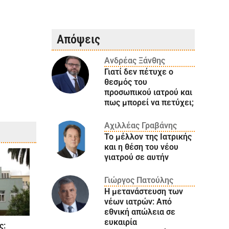
Απόψεις
Ανδρέας Ξάνθης
Γιατί δεν πέτυχε ο
θεσμός του
προσωπικού ιατρού και
πως μπορεί να πετύχει;
Αχιλλέας Γραβάνης
Το μέλλον της Ιατρικής
και η θέση του νέου
γιατρού σε αυτήν
Γιώργος Πατούλης
Η μετανάστευση των
νέων ιατρών: Aπό
εθνική απώλεια σε
ευκαιρία
ς: