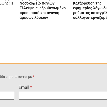
μψης: Η
Νοσοκομείο Χανίων –
Κατάρρευση της
Eλλείψεις, εξουθενωμένο
εφημερίας λόγω δ
προσωπικό και ανάγκη
ρεύματος καταγγέλ
άμεσων λύσεων
σύλλογος εργαζομ
δία σημειώνονται με
*
Email
*