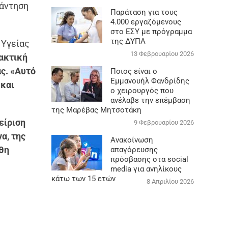
νάντηση
Παράταση για τους
4.000 εργαζόμενους
στο ΕΣΥ με πρόγραμμα
της ΔΥΠΑ
 Υγείας
13 Φεβρουαρίου 2026
ακτική
ς. «Αυτό
Ποιος είναι ο
Εμμανουήλ Φανδρίδης
 και
ο χειρουργός που
ανέλαβε την επέμβαση
της Μαρέβας Μητσοτάκη
είριση
9 Φεβρουαρίου 2026
α, της
Ανακοίνωση
θη
απαγόρευσης
πρόσβασης στα social
media για ανηλίκους
κάτω των 15 ετών
8 Απριλίου 2026