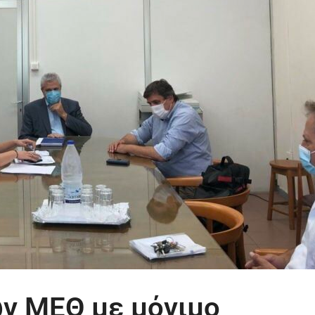
ων ΜΕΘ με μόνιμο