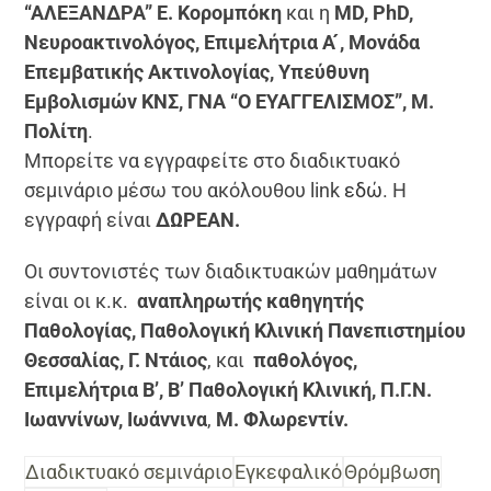
“ΑΛΕΞΑΝΔΡΑ” Ε. Κορομπόκη
και η
MD, PhD,
Νευροακτινολόγος, Επιμελήτρια Α ́, Μονάδα
Επεμβατικής Ακτινολογίας, Υπεύθυνη
Εμβολισμών ΚΝΣ, ΓΝΑ “Ο ΕΥΑΓΓΕΛΙΣΜΟΣ”, Μ.
Πολίτη
.
Μπορείτε να εγγραφείτε στο διαδικτυακό
σεμινάριο μέσω του ακόλουθου link
εδώ
. H
εγγραφή είναι
ΔΩΡΕΑΝ.
Οι συντονιστές των διαδικτυακών μαθημάτων
είναι οι κ.κ.
αναπληρωτής καθηγητής
Παθολογίας, Παθολογική Κλινική Πανεπιστημίου
Θεσσαλίας,
Γ. Ντάιος
, και
παθολόγος,
Επιμελήτρια B’, B’ Παθολογική Κλινική, Π.Γ.Ν.
Ιωαννίνων, Ιωάννινα
,
Μ. Φλωρεντίν.
Διαδικτυακό σεμινάριο
Εγκεφαλικό
Θρόμβωση