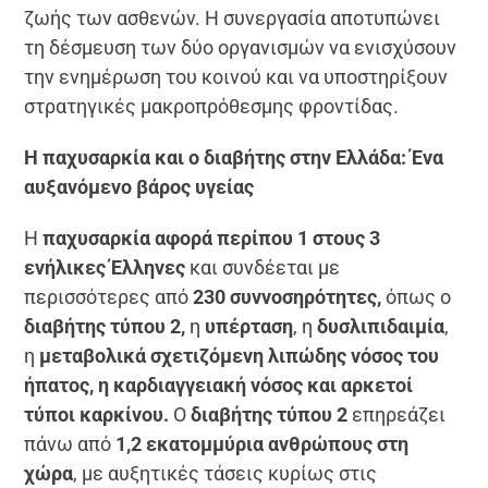
ζωής των ασθενών. Η συνεργασία αποτυπώνει
τη δέσμευση των δύο οργανισμών να ενισχύσουν
την ενημέρωση του κοινού και να υποστηρίξουν
στρατηγικές μακροπρόθεσμης φροντίδας.
Η παχυσαρκία και ο διαβήτης στην Ελλάδα: Ένα
αυξανόμενο βάρος υγείας
Η
παχυσαρκία αφορά περίπου 1 στους 3
ενήλικες Έλληνες
και συνδέεται με
περισσότερες από
230 συννοσηρότητες,
όπως ο
διαβήτης τύπου 2,
η
υπέρταση
, η
δυσλιπιδαιμία
,
η
μεταβολικά σχετιζόμενη λιπώδης νόσος του
ήπατος, η καρδιαγγειακή νόσος και αρκετοί
τύποι καρκίνου.
Ο
διαβήτης τύπου 2
επηρεάζει
πάνω από
1,2 εκατομμύρια ανθρώπους στη
χώρα
, με αυξητικές τάσεις κυρίως στις