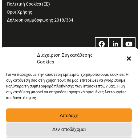
Πολιτική Cookies (ΕΕ)
Όροι Χρήσης
Δήλωση συμμόρφωσης 2018/334
Facebook
LinkedIn
Yo
Διαχείριση Συγκατάθεσης
Cookies
© Copyright: Ethos Media S.A.
Για να παρέχουμε την καλύτερη εμπειρία, χρησιμοποιούμε cookies. Η
συγκατάθεσή σας στη χρήση τους θα μας επιτρέψει να γνωρίσουμε
καλύτερα τη συμπεριφορά πλοήγησης των επιεσκεπτών μας. Η μη
συγκατάθεση μπορεί να επηρεάσει αρνητικά ορισμένες λειτουργίες
και δυνατότητες.
Αποδοχή
Δεν αποδέχομαι