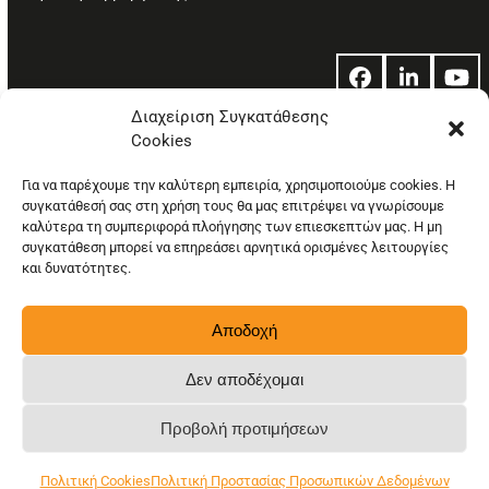
Facebook
LinkedIn
Yo
Διαχείριση Συγκατάθεσης
Cookies
© Copyright: Ethos Media S.A.
Για να παρέχουμε την καλύτερη εμπειρία, χρησιμοποιούμε cookies. Η
συγκατάθεσή σας στη χρήση τους θα μας επιτρέψει να γνωρίσουμε
καλύτερα τη συμπεριφορά πλοήγησης των επιεσκεπτών μας. Η μη
συγκατάθεση μπορεί να επηρεάσει αρνητικά ορισμένες λειτουργίες
και δυνατότητες.
Αποδοχή
Δεν αποδέχομαι
Προβολή προτιμήσεων
Πολιτική Cookies
Πολιτική Προστασίας Προσωπικών Δεδομένων