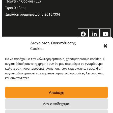
Πολιτική Cookies (ΕΕ)
Όροι Χρήσης
Δήλωση συμμόρφωσης 2018/334
Facebook
LinkedIn
Yo
Διαχείριση Συγκατάθεσης
Cookies
© Copyright: Ethos Media S.A.
Για να παρέχουμε την καλύτερη εμπειρία, χρησιμοποιούμε cookies. Η
συγκατάθεσή σας στη χρήση τους θα μας επιτρέψει να γνωρίσουμε
καλύτερα τη συμπεριφορά πλοήγησης των επιεσκεπτών μας. Η μη
συγκατάθεση μπορεί να επηρεάσει αρνητικά ορισμένες λειτουργίες
και δυνατότητες.
Αποδοχή
Δεν αποδέχομαι