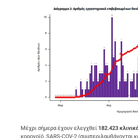
Μέχρι σήμερα έχουν ελεγχθεί
182.423 κλινικ
κορoνοϊό SARS-COV-2 (συμπεριλαμβάνονται κα