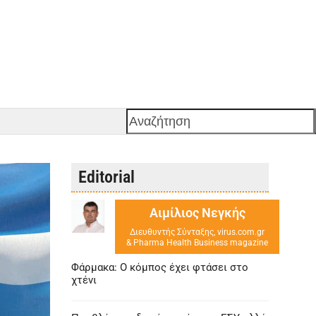
Αναζήτηση
Editorial
Αιμίλιος Νεγκής
Διευθυντής Σύνταξης, virus.com.gr
& Pharma Health Business magazine
Φάρμακα: Ο κόμπος έχει φτάσει στο
χτένι