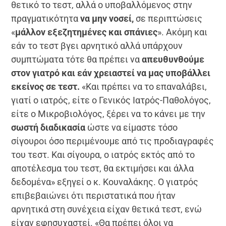
θετικό το τεστ, αλλά ο υποβαλλόμενος στην
πραγματικότητα
να μην νοσεί,
σε περιπτώσεις
«
μάλλον εξεζητημένες και σπάνιες
». Ακόμη και
εάν το τεστ βγει αρνητικό αλλά υπάρχουν
συμπτώματα τότε θα πρέπει να
απευθυνθούμε
στον γιατρό και εάν χρειαστεί να μας υποβάλλει
εκείνος σε τεστ.
«Και πρέπει να το επαναλάβει,
γιατί ο ιατρός, είτε ο Γενικός Ιατρός-Παθολόγος,
είτε ο Μικροβιολόγος, ξέρει να το κάνει με την
σωστή διαδικασία
ώστε να είμαστε τόσο
σίγουροι όσο περιμένουμε από τις προδιαγραφές
του τεστ. Και σίγουρα, ο ιατρός εκτός από το
αποτέλεσμα του τεστ, θα εκτιμήσει και άλλα
δεδομένα» εξηγεί ο κ. Κουναλάκης. Ο γιατρός
επιβεβαιώνει ότι περιστατικά που ήταν
αρνητικά στη συνέχεια είχαν θετικά τεστ, ενώ
είχαν εφησυχαστεί. «Θα πρέπει όλοι να