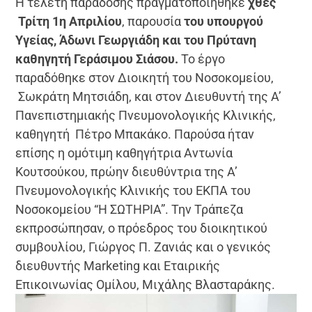
Η τελετή παράδοσης πραγματοποιήθηκε
χθες
Τρίτη 1η Απριλίου
, παρουσία
του υπουργού
Υγείας, Άδωνι Γεωργιάδη και του Πρύτανη
καθηγητή Γεράσιμου Σιάσου.
Το έργο
παραδόθηκε στον Διοικητή του Νοσοκομείου,
Σωκράτη Μητσιάδη, και στον Διευθυντή της Α’
Πανεπιστημιακής Πνευμονολογικής Κλινικής,
καθηγητή Πέτρο Μπακάκο. Παρούσα ήταν
επίσης η ομότιμη καθηγήτρια Αντωνία
Κουτσούκου, πρώην διευθύντρια της Α’
Πνευμονολογικής Κλινικής του ΕΚΠΑ του
Νοσοκομείου “Η ΣΩΤΗΡΙΑ”. Την Τράπεζα
εκπροσώπησαν, ο πρόεδρος του διοικητικού
συμβουλίου, Γιώργος Π. Ζανιάς και ο γενικός
διευθυντής Marketing και Εταιρικής
Επικοινωνίας Ομίλου, Μιχάλης Βλασταράκης.