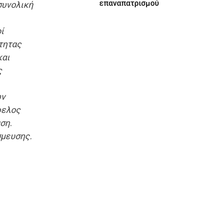
επαναπατρισμού
συνολική
ί
ότητας
και
ς
ων
φελος
ση.
σμευσης.