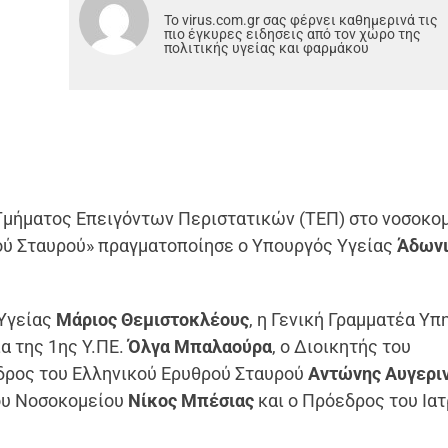
Το virus.com.gr σας φέρνει καθημερινά τις
πιο έγκυρες ειδησεις από τον χώρο της
πολιτικής υγείας και φαρμάκου
 Τμήματος Επειγόντων Περιστατικών (ΤΕΠ) στο νοσοκο
ού Σταυρού» πραγματοποίησε ο Υπουργός Υγείας
Άδων
Υγείας
Μάριος Θεμιστοκλέους
, η Γενική Γραμματέα Υ
ια της 1
ης
Υ.ΠΕ.
Όλγα Μπαλαούρα
, ο Διοικητής του
δρος του Ελληνικού Ερυθρού Σταυρού
Αντώνης Αυγερι
ου Νοσοκομείου
Νίκος Μπέσιας
και ο Πρόεδρος του Ια