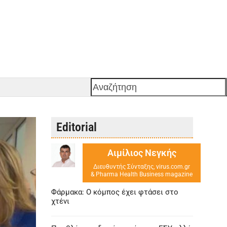
Αναζήτηση
Editorial
Αιμίλιος Νεγκής
Διευθυντής Σύνταξης, virus.com.gr
& Pharma Health Business magazine
Φάρμακα: Ο κόμπος έχει φτάσει στο
χτένι