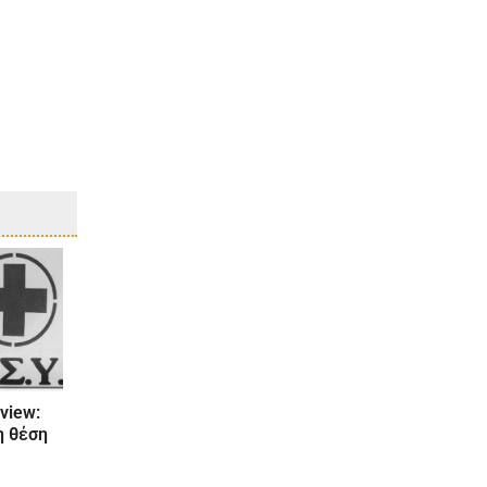
view:
η θέση