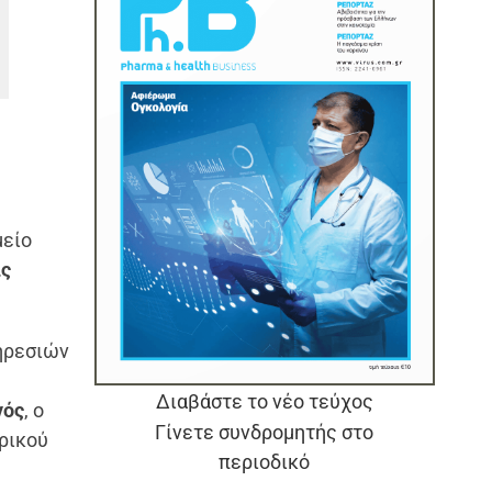
μείο
ις
πηρεσιών
Διαβάστε το νέο τεύχος
νός
, ο
Γίνετε συνδρομητής στο
τρικού
περιοδικό