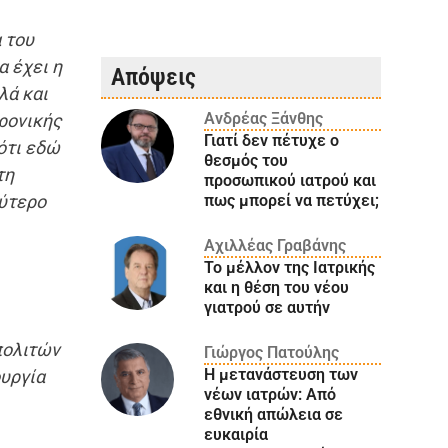
 του
α έχει η
Απόψεις
λά και
Ανδρέας Ξάνθης
τρονικής
Γιατί δεν πέτυχε ο
ότι εδώ
θεσμός του
τη
προσωπικού ιατρού και
πως μπορεί να πετύχει;
λύτερο
Αχιλλέας Γραβάνης
Το μέλλον της Ιατρικής
και η θέση του νέου
γιατρού σε αυτήν
πολιτών
Γιώργος Πατούλης
Η μετανάστευση των
ουργία
νέων ιατρών: Aπό
εθνική απώλεια σε
ευκαιρία