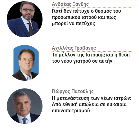
Ανδρέας Ξάνθης
Γιατί δεν πέτυχε ο θεσμός του
προσωπικού ιατρού και πως
μπορεί να πετύχει;
Αχιλλέας Γραβάνης
Το μέλλον της Ιατρικής και η θέση
του νέου γιατρού σε αυτήν
Γιώργος Πατούλης
Η μετανάστευση των νέων ιατρών:
Aπό εθνική απώλεια σε ευκαιρία
επαναπατρισμού