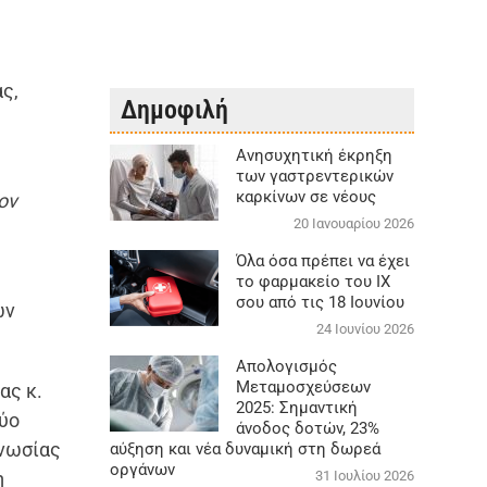
ας,
Δημοφιλή
ι
Aνησυχητική έκρηξη
των γαστρεντερικών
καρκίνων σε νέους
ον
20 Ιανουαρίου 2026
Όλα όσα πρέπει να έχει
το φαρμακείο του ΙΧ
σου από τις 18 Ιουνίου
ών
24 Ιουνίου 2026
Απολογισμός
Μεταμοσχεύσεων
ας κ.
2025: Σημαντική
δύο
άνοδος δοτών, 23%
γνωσίας
αύξηση και νέα δυναμική στη δωρεά
οργάνων
η
31 Ιουλίου 2026