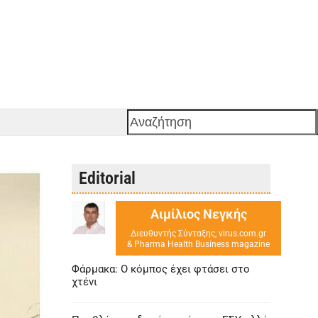
Αναζήτηση
Editorial
Αιμίλιος Νεγκής
Διευθυντής Σύνταξης, virus.com.gr
& Pharma Health Business magazine
Φάρμακα: Ο κόμπος έχει φτάσει στο
χτένι