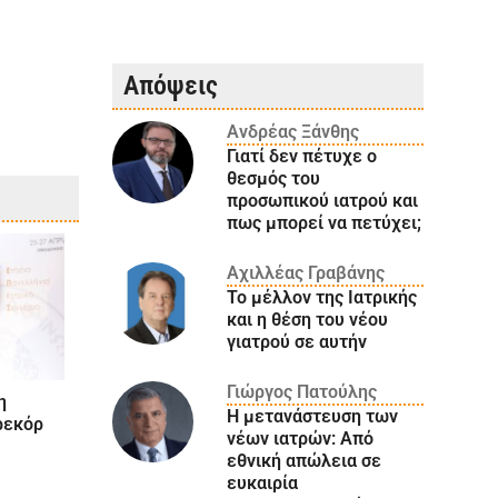
Απόψεις
Ανδρέας Ξάνθης
Γιατί δεν πέτυχε ο
θεσμός του
προσωπικού ιατρού και
πως μπορεί να πετύχει;
Αχιλλέας Γραβάνης
Το μέλλον της Ιατρικής
και η θέση του νέου
γιατρού σε αυτήν
Γιώργος Πατούλης
η
Η μετανάστευση των
ρεκόρ
νέων ιατρών: Aπό
εθνική απώλεια σε
ευκαιρία