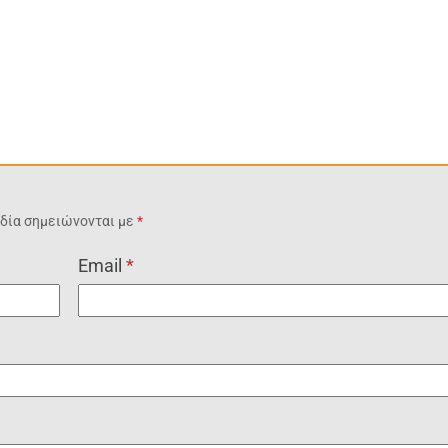
δία σημειώνονται με
*
Email
*