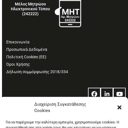
Μέλος Μητρώου
Ηλεκτρονικού Τύπου
(242222)
Επικοινωνία
Προσωπικά Δεδομένα
Πολιτική Cookies (ΕΕ)
Όροι Χρήσης
Δήλωση συμμόρφωσης 2018/334
Facebook
LinkedIn
Yo
Διαχείριση Συγκατάθεσης
Cookies
© Copyright: Ethos Media S.A.
Για να παρέχουμε την καλύτερη εμπειρία, χρησιμοποιούμε cookies. Η
συγκατάθεσή σας στη χρήση τους θα μας επιτρέψει να γνωρίσουμε