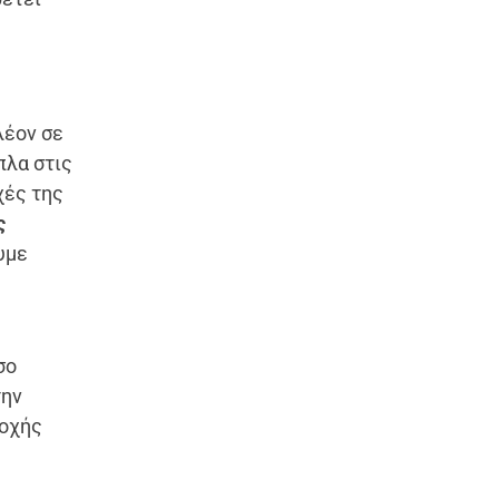
λέον σε
πλα στις
χές της
ς
υμε
σο
την
ροχής