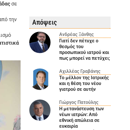
άδας
σε
από την
Απόψεις
Ανδρέας Ξάνθης
λισμό
Γιατί δεν πέτυχε ο
τιστικά
θεσμός του
προσωπικού ιατρού και
πως μπορεί να πετύχει;
Αχιλλέας Γραβάνης
Το μέλλον της Ιατρικής
και η θέση του νέου
γιατρού σε αυτήν
Γιώργος Πατούλης
Η μετανάστευση των
νέων ιατρών: Aπό
εθνική απώλεια σε
ευκαιρία