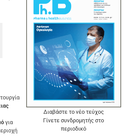
ιτουργία
ειας
Διαβάστε το νέο τεύχος
Γίνετε συνδρομητής στο
μό
για
περιοδικό
περιοχή