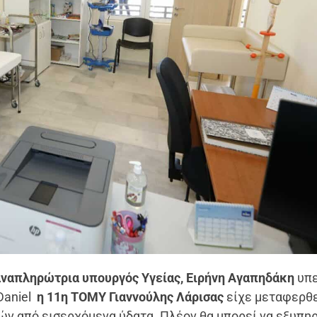
αναπληρώτρια υπουργός Υγείας, Ειρήνη Αγαπηδάκη
υπε
Daniel
η 11η ΤΟΜΥ Γιαννούλης Λάρισας
είχε μεταφερθε
ν από εισερχόμενα ύδατα. Πλέον θα μπορεί να εξυπη