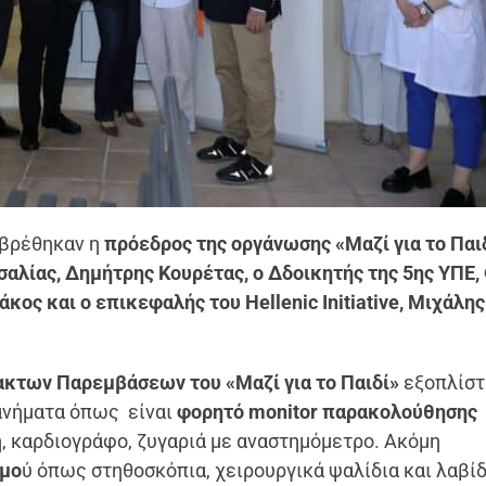
αβρέθηκαν η
πρόεδρος της οργάνωσης «Μαζί για το Παιδ
αλίας, Δημήτρης Κουρέτας, ο Δδοικητής της 5ης ΥΠΕ
ος και ο επικεφαλής του Hellenic Initiative, Μιχάλης
κτων Παρεμβάσεων του «Μαζί για το Παιδί»
εξοπλίστ
ανήματα όπως είναι
φορητό monitor παρακολούθησης
, καρδιογράφο, ζυγαριά με αναστημόμετρο. Ακόμη
σμο
ύ όπως στηθοσκόπια, χειρουργικά ψαλίδια και λαβίδ