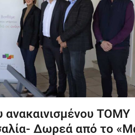
υ ανακαινισμένου TOMY
σαλία- Δωρεά από το «Μ