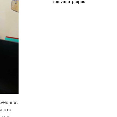
επαναπατρισμού
νθύμισε
ί στο
ρετεί