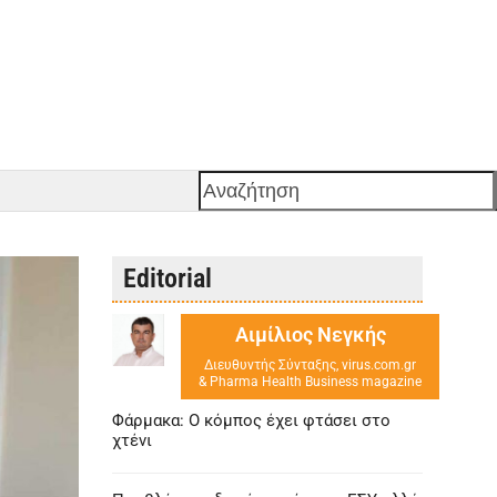
Αναζήτηση
Editorial
Αιμίλιος Νεγκής
Διευθυντής Σύνταξης, virus.com.gr
& Pharma Health Business magazine
Φάρμακα: Ο κόμπος έχει φτάσει στο
χτένι