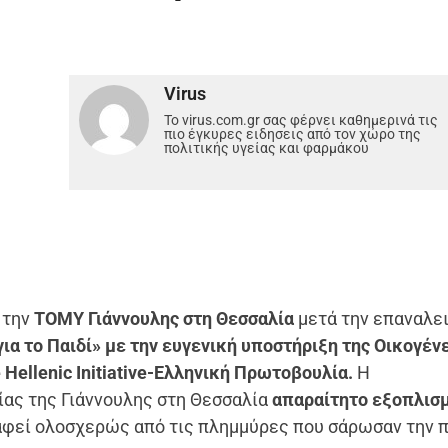
Virus
Το virus.com.gr σας φέρνει καθημερινά τις
πιο έγκυρες ειδησεις από τον χώρο της
πολιτικής υγείας και φαρμάκου
 την
TOMY Γιάννουλης στη Θεσσαλία
μετά την επαναλε
ια το Παιδί» με την ευγενική υποστήριξη της Οικογέν
Hellenic Initiative-Ελληνική Πρωτοβουλία.
Η
ας της Γιάννουλης στη Θεσσαλία
απαραίτητο εξοπλισ
ραφεί ολοσχερώς από τις πλημμύρες που σάρωσαν την 