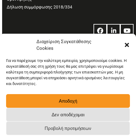
Δήλωση συμμόρφωσης 2018/334
Facebook
LinkedIn
Yo
Διαχείριση Συγκατάθεσης
Cookies
© Copyright: Ethos Media S.A.
Για να παρέχουμε την καλύτερη εμπειρία, χρησιμοποιούμε cookies. Η
συγκατάθεσή σας στη χρήση τους θα μας επιτρέψει να γνωρίσουμε
καλύτερα τη συμπεριφορά πλοήγησης των επιεσκεπτών μας. Η μη
συγκατάθεση μπορεί να επηρεάσει αρνητικά ορισμένες λειτουργίες
και δυνατότητες.
Αποδοχή
Δεν αποδέχομαι
Προβολή προτιμήσεων