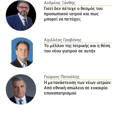
Ανδρέας Ξάνθης
Γιατί δεν πέτυχε ο θεσμός του
προσωπικού ιατρού και πως
μπορεί να πετύχει;
Αχιλλέας Γραβάνης
Το μέλλον της Ιατρικής και η θέση
του νέου γιατρού σε αυτήν
Γιώργος Πατούλης
Η μετανάστευση των νέων ιατρών:
Aπό εθνική απώλεια σε ευκαιρία
επαναπατρισμού