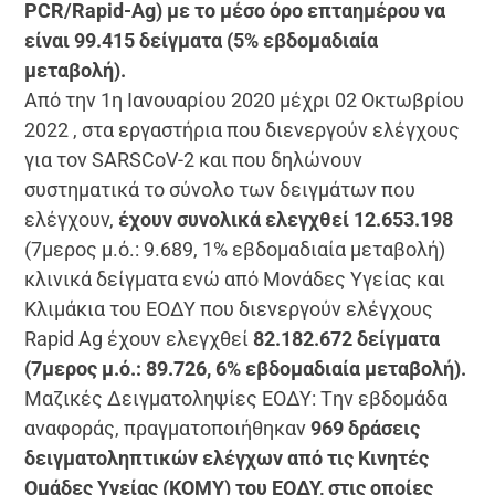
PCR/Rapid-Ag) με το μέσο όρο επταημέρου να
είναι 99.415 δείγματα (5% εβδομαδιαία
μεταβολή).
Από την 1η Ιανουαρίου 2020 μέχρι 02 Οκτωβρίου
2022 , στα εργαστήρια που διενεργούν ελέγχους
για τον SARSCoV-2 και που δηλώνουν
συστηματικά το σύνολο των δειγμάτων που
ελέγχουν,
έχουν συνολικά ελεγχθεί 12.653.198
(7μερος μ.ό.: 9.689, 1% εβδομαδιαία μεταβολή)
κλινικά δείγματα ενώ από Μονάδες Υγείας και
Κλιμάκια του ΕΟΔΥ που διενεργούν ελέγχους
Rapid Ag έχουν ελεγχθεί
82.182.672 δείγματα
(7μερος μ.ό.: 89.726, 6% εβδομαδιαία μεταβολή).
Mαζικές Δειγματοληψίες ΕΟΔΥ: Tην εβδομάδα
αναφοράς, πραγματοποιήθηκαν
969 δράσεις
δειγματοληπτικών ελέγχων από τις Κινητές
Ομάδες Υγείας (ΚΟΜΥ) του ΕΟΔΥ, στις οποίες