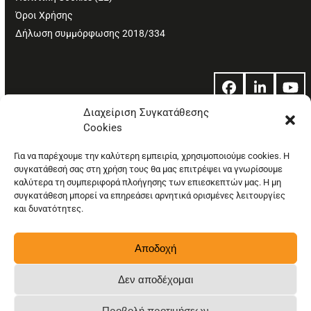
Όροι Χρήσης
Δήλωση συμμόρφωσης 2018/334
Facebook
LinkedIn
Yo
Διαχείριση Συγκατάθεσης
Cookies
© Copyright: Ethos Media S.A.
Για να παρέχουμε την καλύτερη εμπειρία, χρησιμοποιούμε cookies. Η
συγκατάθεσή σας στη χρήση τους θα μας επιτρέψει να γνωρίσουμε
καλύτερα τη συμπεριφορά πλοήγησης των επιεσκεπτών μας. Η μη
συγκατάθεση μπορεί να επηρεάσει αρνητικά ορισμένες λειτουργίες
και δυνατότητες.
Αποδοχή
Δεν αποδέχομαι
Προβολή προτιμήσεων