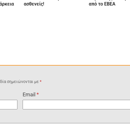
άρκεια
ασθενείς!
από το ΕΒΕΑ
δία σημειώνονται με
*
Email
*