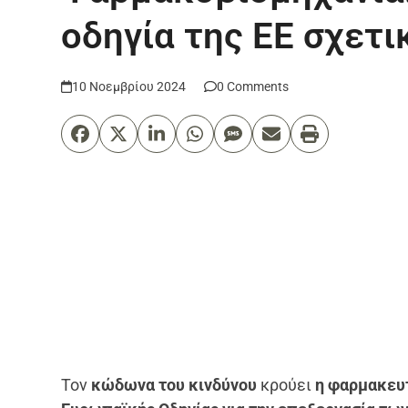
οδηγία της ΕΕ σχετι
10 Νοεμβρίου 2024
0 Comments
Τον
κώδωνα του κινδύνου
κρούει
η φαρμακευτ