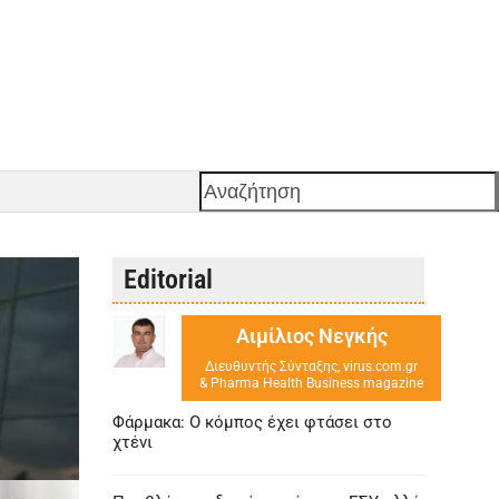
Αναζήτηση
Editorial
Αιμίλιος Νεγκής
Διευθυντής Σύνταξης, virus.com.gr
& Pharma Health Business magazine
Φάρμακα: Ο κόμπος έχει φτάσει στο
χτένι