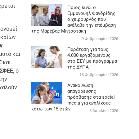
έρεται
Ποιος είναι ο
Εμμανουήλ Φανδρίδης
ο χειρουργός που
ανέλαβε την επέμβαση
κονομεί
της Μαρέβας Μητσοτάκη
γκαίων
9 Φεβρουαρίου 2026
ν
Παράταση για τους
αυτό και
4.000 εργαζόμενους
στο ΕΣΥ με πρόγραμμα
ΕΕ
και
της ΔΥΠΑ
ΣΦΕΕ,
ο
13 Φεβρουαρίου 2026
την
Ανακοίνωση
καλούν
απαγόρευσης
πρόσβασης στα social
media για ανηλίκους
κάτω των 15 ετών
8 Απριλίου 2026