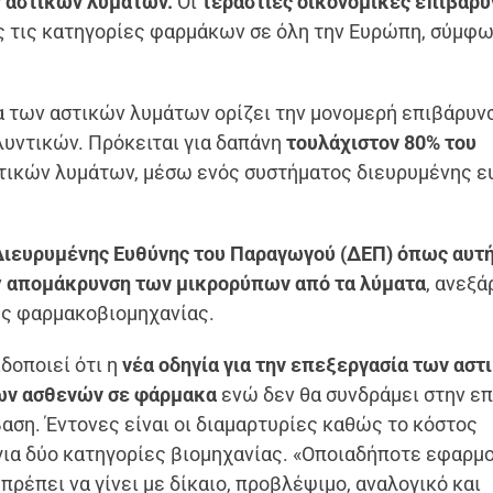
ν αστικών λύματών.
Οι
τεράστιες οικονομικές επιβαρύ
ς τις κατηγορίες φαρμάκων σε όλη την Ευρώπη, σύμφω
ία των αστικών λυμάτων ορίζει την μονομερή επιβάρυν
υντικών. Πρόκειται για δαπάνη
τουλάχιστον 80% του
τικών λυμάτων, μέσω ενός συστήματος διευρυμένης ε
Διευρυμένης Ευθύνης του Παραγωγού (ΔΕΠ) όπως αυτ
ν
απομάκρυνση των μικρορύπων από τα λύματα
, ανεξά
της φαρμακοβιομηχανίας.
δοποιεί ότι η
νέα οδηγία για την επεξεργασία των αστ
των ασθενών σε φάρμακα
ενώ δεν θα συνδράμει στην ε
αση. Έντονες είναι οι διαμαρτυρίες καθώς το κόστος
ια δύο κατηγορίες βιομηχανίας. «Οποιαδήποτε εφαρμ
έπει να γίνει με δίκαιο, προβλέψιμο, αναλογικό και