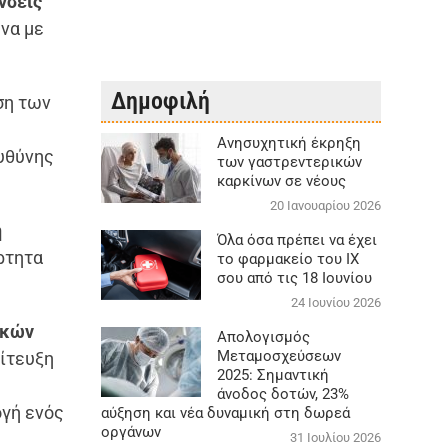
νσεις
να με
Δημοφιλή
ση των
Aνησυχητική έκρηξη
υθύνης
των γαστρεντερικών
καρκίνων σε νέους
20 Ιανουαρίου 2026
ή
Όλα όσα πρέπει να έχει
ρτητα
το φαρμακείο του ΙΧ
σου από τις 18 Ιουνίου
24 Ιουνίου 2026
ικών
Απολογισμός
Μεταμοσχεύσεων
πίτευξη
2025: Σημαντική
άνοδος δοτών, 23%
ογή ενός
αύξηση και νέα δυναμική στη δωρεά
οργάνων
31 Ιουλίου 2026