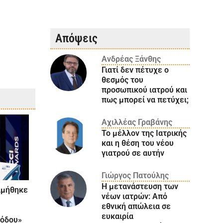
Απόψεις
Ανδρέας Ξάνθης
Γιατί δεν πέτυχε ο
θεσμός του
προσωπικού ιατρού και
πως μπορεί να πετύχει;
Αχιλλέας Γραβάνης
Το μέλλον της Ιατρικής
και η θέση του νέου
γιατρού σε αυτήν
Γιώργος Πατούλης
Η μετανάστευση των
ιμήθηκε
νέων ιατρών: Aπό
εθνική απώλεια σε
ευκαιρία
οόδου»