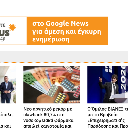
Νέο αρνητικό ρεκόρ με
Ο Όμιλος ΒΙΑΝΕΞ τ
ίπολη:
clawback 80,7% στα
με το Βραβείο
νοσοκομειακά φάρμακα
«Επιχειρηματικής
α και
απειλεί καινοτομία και
Παράδοσης και Πρ