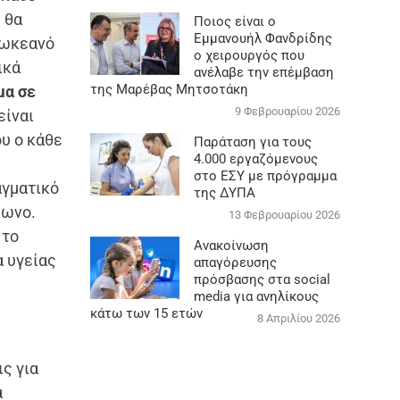
 θα
Ποιος είναι ο
Εμμανουήλ Φανδρίδης
 ωκεανό
ο χειρουργός που
ικά
ανέλαβε την επέμβαση
της Μαρέβας Μητσοτάκη
μα σε
9 Φεβρουαρίου 2026
είναι
υ ο κάθε
Παράταση για τους
4.000 εργαζόμενους
στο ΕΣΥ με πρόγραμμα
αγματικό
της ΔΥΠΑ
φωνο.
13 Φεβρουαρίου 2026
 το
Ανακοίνωση
α υγείας
απαγόρευσης
πρόσβασης στα social
media για ανηλίκους
κάτω των 15 ετών
8 Απριλίου 2026
ς για
ά