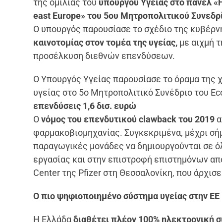
της ομιλίας του
υπουργού Υγείας στο πάνελ «Hea
east Europe» του 5ου Μητροπολιτικού Συνεδρί
Ο υπουργός παρουσίασε το σχέδιο της κυβέρν
καινοτομίας στον τομέα της υγείας,
με αιχμή τ
προσέλκυση διεθνών επενδύσεων.
Ο Υπουργός Υγείας παρουσίασε το όραμα της 
υγείας στο 5ο Μητροπολιτικό Συνέδριο του E
επενδύσεις 1,6 δισ. ευρώ
Ο
νόμος του επενδυτικού clawback του 2019
α
φαρμακοβιομηχανίας. Συγκεκριμένα, μέχρι σ
παραγωγικές μονάδες να δημιουργούνται σε όλ
εργασίας και στην επιστροφή επιστημόνων από
Center της Pfizer στη Θεσσαλονίκη, που άρχισ
Ο πιο ψηφιοποιημένο σύστημα υγείας στην ΕΕ
Η Ελλάδα
διαθέτει πλέον 100% ηλεκτρονική σ