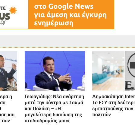
ερα η
Γεωργιάδης: Νέα ανάρτηση
Δημοσκόπηση Inter
ύσα
μετά την κόντρα με Σαλμά
Το ΕΣΥ στη δεύτερ
Η
και Πολάκη – «Η
εμπιστοσύνης των
ση και
μεγαλύτερη δικαίωση της
πολιτών
 των
σταδιοδρομίας μου»