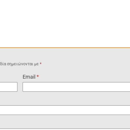
δία σημειώνονται με
*
Email
*