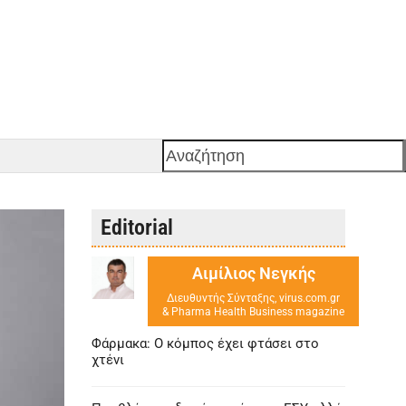
Αναζήτηση
Editorial
Αιμίλιος Νεγκής
Διευθυντής Σύνταξης, virus.com.gr
& Pharma Health Business magazine
Φάρμακα: Ο κόμπος έχει φτάσει στο
χτένι