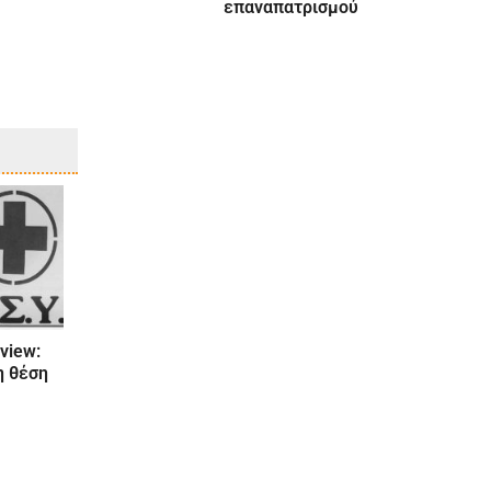
επαναπατρισμού
view:
η θέση