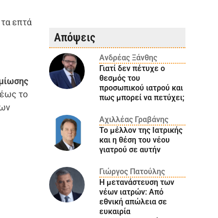
 τα επτά
Απόψεις
Ανδρέας Ξάνθης
Γιατί δεν πέτυχε ο
θεσμός του
ημίωσης
προσωπικού ιατρού και
 έως το
πως μπορεί να πετύχει;
των
Αχιλλέας Γραβάνης
Το μέλλον της Ιατρικής
και η θέση του νέου
γιατρού σε αυτήν
Γιώργος Πατούλης
Η μετανάστευση των
νέων ιατρών: Aπό
εθνική απώλεια σε
ευκαιρία