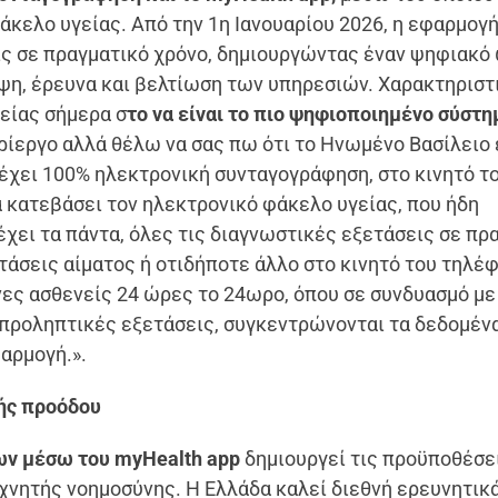
κελο υγείας. Από την 1η Ιανουαρίου 2026, η εφαρμογή
ις σε πραγματικό χρόνο, δημιουργώντας έναν ψηφιακό
ηψη, έρευνα και βελτίωση των υπηρεσιών. Χαρακτηριστ
είας σήμερα σ
το να είναι το πιο ψηφιοποιημένο σύστη
ρίεργο αλλά θέλω να σας πω ότι το Ηνωμένο Βασίλειο 
έχει 100% ηλεκτρονική συνταγογράφηση, στο κινητό το
α κατεβάσει τον ηλεκτρονικό φάκελο υγείας, που ήδη
 έχει τα πάντα, όλες τις διαγνωστικές εξετάσεις σε πρ
τάσεις αίματος ή οτιδήποτε άλλο στο κινητό του τηλέ
ες ασθενείς 24 ώρες το 24ωρο, όπου σε συνδυασμό με
 προληπτικές εξετάσεις, συγκεντρώνονται τα δεδομέν
αρμογή.».
ής προόδου
ν μέσω του myHealth app
δημιουργεί τις προϋποθέσει
νητής νοημοσύνης. Η Ελλάδα καλεί διεθνή ερευνητικ