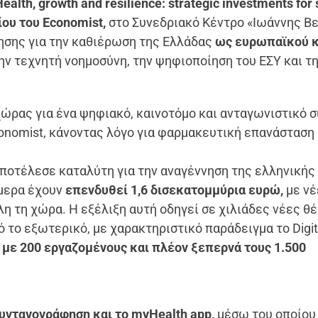
lth, growth and resilience: strategic investments for 
ου του Economist,
στο Συνεδριακό Κέντρο «Ιωάννης Βε
ησης για την καθιέρωση της Ελλάδας
ως ευρωπαϊκού 
ην τεχνητή νοημοσύνη, την ψηφιοποίηση του ΕΣΥ και τ
χώρας για ένα ψηφιακό, καινοτόμο και ανταγωνιστικό 
conomist, κάνοντας λόγο για φαρμακευτική επανάσταση
ποτέλεσε καταλύτη για την αναγέννηση της ελληνικής
ήμερα έχουν
επενδυθεί 1,6 δισεκατομμύρια ευρώ,
με νέ
η τη χώρα. Η εξέλιξη αυτή οδηγεί σε χιλιάδες νέες θ
 το εξωτερικό, με χαρακτηριστικό παράδειγμα το Digit
ε
με 200 εργαζομένους και πλέον ξεπερνά τους 1.500
υνταγογράφηση και το myHealth app,
μέσω του οποίου