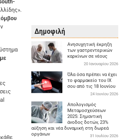
south-
λλίδης».
κόμβου
ην
Δημοφιλή
Aνησυχητική έκρηξη
σύστημα
των γαστρεντερικών
καρκίνων σε νέους
με
20 Ιανουαρίου 2026
Όλα όσα πρέπει να έχει
το φαρμακείο του ΙΧ
ες
σου από τις 18 Ιουνίου
έσεις
24 Ιουνίου 2026
al
Απολογισμός
Μεταμοσχεύσεων
2025: Σημαντική
άνοδος δοτών, 23%
αύξηση και νέα δυναμική στη δωρεά
οργάνων
31 Ιουλίου 2026
 κάθε