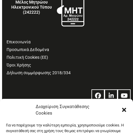
Μέλος Μητρώου
Ηλεκτρονικού Τύπου
(242222)
Επικοινωνία
Προσωπικά Δεδομένα
Πολιτική Cookies (ΕΕ)
Όροι Χρήσης
Δήλωση συμμόρφωσης 2018/334
Facebook
LinkedIn
Yo
Διαχείριση Συγκατάθεσης
Cookies
© Copyright: Ethos Media S.A.
Για να παρέχουμε την καλύτερη εμπειρία, χρησιμοποιούμε cookies. Η
συγκατάθεσή σας στη χρήση τους θα μας επιτρέψει να γνωρίσουμε