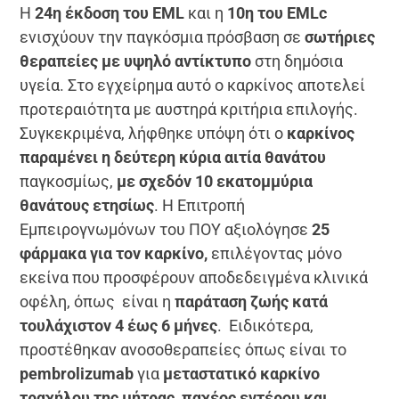
Η
24η έκδοση του EML
και η
10η του EMLc
ενισχύουν την παγκόσμια πρόσβαση σε
σωτήριες
θεραπείες με υψηλό αντίκτυπο
στη δημόσια
υγεία. Στο εγχείρημα αυτό ο καρκίνος αποτελεί
προτεραιότητα με αυστηρά κριτήρια επιλογής.
Συγκεκριμένα, λήφθηκε υπόψη ότι ο
καρκίνος
παραμένει η δεύτερη κύρια αιτία θανάτου
παγκοσμίως,
με σχεδόν 10 εκατομμύρια
θανάτους ετησίως
. Η Επιτροπή
Εμπειρογνωμόνων του ΠΟΥ αξιολόγησε
25
φάρμακα για τον καρκίνο,
επιλέγοντας μόνο
εκείνα που προσφέρουν αποδεδειγμένα κλινικά
οφέλη, όπως είναι η
παράταση ζωής κατά
τουλάχιστον 4 έως 6 μήνες
. Ειδικότερα,
προστέθηκαν ανοσοθεραπείες όπως είναι το
pembrolizumab
για
μεταστατικό καρκίνο
τραχήλου της μήτρας, παχέος εντέρου και