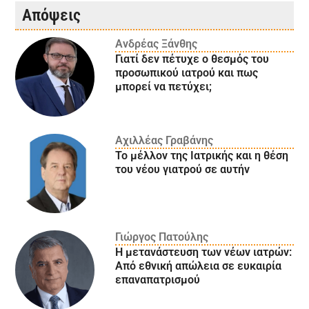
Απόψεις
Ανδρέας Ξάνθης
Γιατί δεν πέτυχε ο θεσμός του
προσωπικού ιατρού και πως
μπορεί να πετύχει;
Αχιλλέας Γραβάνης
Το μέλλον της Ιατρικής και η θέση
του νέου γιατρού σε αυτήν
Γιώργος Πατούλης
Η μετανάστευση των νέων ιατρών:
Aπό εθνική απώλεια σε ευκαιρία
επαναπατρισμού