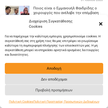
Ποιος είναι ο Εμμανουήλ Φανδρίδης ο
χειρουργός που ανέλαβε την επέμβαση
της Μαρέβας Μητσοτάκη
Διαχείριση Συγκατάθεσης
9 Φεβρουαρίου 2026
Cookies
Παράταση για τους 4.000 εργαζόμενους
στο ΕΣΥ με πρόγραμμα της ΔΥΠΑ
Για να παρέχουμε την καλύτερη εμπειρία, χρησιμοποιούμε cookies. Η
συγκατάθεσή σας στη χρήση τους θα μας επιτρέψει να γνωρίσουμε
13 Φεβρουαρίου 2026
καλύτερα τη συμπεριφορά πλοήγησης των επιεσκεπτών μας. Η μη
συγκατάθεση μπορεί να επηρεάσει αρνητικά ορισμένες λειτουργίες
Ανακοίνωση απαγόρευσης πρόσβασης
και δυνατότητες.
στα social media για ανηλίκους κάτω των
15 ετών
8 Απριλίου 2026
Αποδοχή
Δεν αποδέχομαι
Προβολή προτιμήσεων
Πολιτική Cookies
Πολιτική Προστασίας Προσωπικών Δεδομένων
Απόψεις