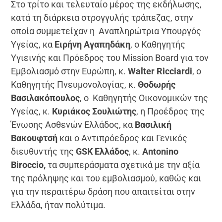
Στο τρίτο και τελευταίο μέρος της εκδήλωσης,
κατά τη διάρκεια στρογγυλής τράπεζας, στην
οποία συμμετείχαν η Αναπληρώτρια Υπουργός
Υγείας, κα
Ειρήνη Αγαπηδάκη
, ο Καθηγητής
Υγιεινής και Πρόεδρος του Mission Board για τον
Εμβολιασμό στην Ευρώπη, κ.
Walter Ricciardi
, ο
Καθηγητής Πνευμονολογίας, κ.
Θοδωρής
Βασιλακόπουλος
, ο Καθηγητής Οικονομικών της
Υγείας, κ.
Κυριάκος Σουλιώτης
, η Προέδρος της
Ένωσης Ασθενών Ελλάδος, κα
Βασιλική
Βακουφτσή
και ο Αντιπρόεδρος και Γενικός
διευθυντής της
GSK Ελλάδος
, κ.
Antonino
Biroccio,
τα συμπεράσματα σχετικά με την αξία
της πρόληψης και του εμβολιασμού, καθώς και
για την περαιτέρω δράση που απαιτείται στην
Ελλάδα, ήταν πολύτιμα.