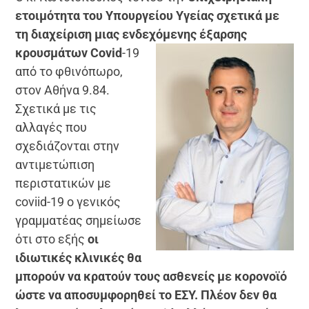
ετοιμότητα του Υπουργείου Υγείας σχετικά με
τη διαχείριση μιας ενδεχόμενης
έξαρσης
κρουσμάτων
C
ovid
-19
από το φθινόπωρο,
στον Αθήνα 9.84.
Σχετικά με τις
αλλαγές που
σχεδιάζονται στην
αντιμετώπιση
περιστατικών με
coviid-19 ο γενικός
γραμματέας σημείωσε
ότι στο εξής
οι
ιδιωτικές
κλινικές
θα
μπορούν
να κρατούν τους ασθενείς με κορoνοϊό
ώστε να αποσυμφορηθεί το ΕΣΥ. Πλέον δεν θα