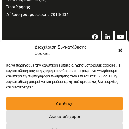
Όροι Χρήσης
Δήλωση συμμόρφωσης 2018/334
Facebook
LinkedIn
Yo
Διαχείριση Συγκατάθεσης
Cookies
© Copyright: Ethos Media S.A.
Για να παρέχουμε την καλύτερη εμπειρία, χρησιμοποιούμε cookies. Η
συγκατάθεσή σας στη χρήση τους θα μας επιτρέψει να γνωρίσουμε
καλύτερα τη συμπεριφορά πλοήγησης των επιεσκεπτών μας. Η μη
συγκατάθεση μπορεί να επηρεάσει αρνητικά ορισμένες λειτουργίες
και δυνατότητες.
Αποδοχή
Δεν αποδέχομαι