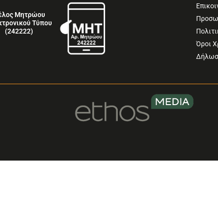
Επικοι
έλος Μητρώου
Προσω
κτρονικού Τύπου
Πολιτι
(242222)
Όροι 
Δήλωσ