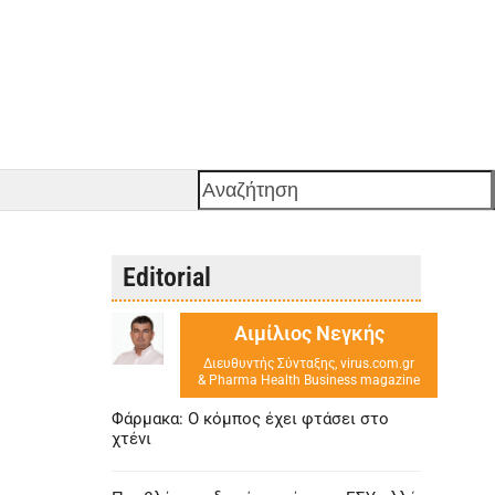
Αναζήτηση
Editorial
Αιμίλιος Νεγκής
Διευθυντής Σύνταξης, virus.com.gr
& Pharma Health Business magazine
Φάρμακα: Ο κόμπος έχει φτάσει στο
χτένι