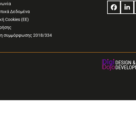
νωνία
Facebo
Lin
πικά Δεδομένα
κή Cookies (ΕΕ)
Χρήσης
η συμμόρφωσης 2018/334