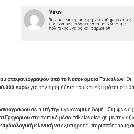
Virus
Το virus.com.gr σας φέρνει καθημερινά τις
πιο έγκυρες ειδησεις από τον χώρο της
πολιτικής υγείας και φαρμάκου
ου στεφανιογράφου από το Νοσοκομείο Τρικάλων
. Οι
00.000 ευρώ
για την προμήθεια του και
εκτιμάται ότι θ
φανιογράφου
σε αυτή την υγειονομική δομή.
Σύμφωνα 
α Γρηγορίου
στο τοπικό μέσο
trikalavoice
.
gr,
με την αξ
καρδιολογική κλινική να εξυπηρετεί περισσότερους α