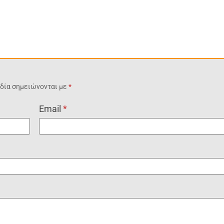
δία σημειώνονται με
*
Email
*