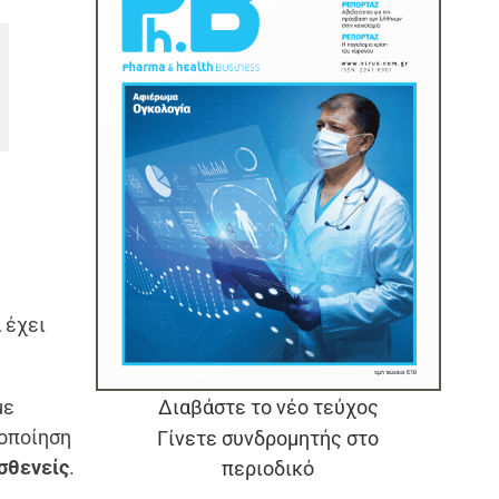
α έχει
Διαβάστε το νέο τεύχος
με
ιοποίηση
Γίνετε συνδρομητής στο
σθενείς
.
περιοδικό