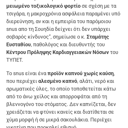
μειωμένο τοξικολογικό φορτίο
σε σχέση με τα
τσιγάρα, η μακροχρόνια ασφάλεια παραμένει υπό
διερεύνηση, αν και η εμπειρία του παρόμοιου
snus απο τη Σουηδία δείχνει ότι δεν υπάρχει
σοβαρός κίνδυνος”, σημείωσε ο κ.
Σταμάτης
Ευσταθίου
, παθολόγος και διευθυντής του
Κέντρου Πρόληψης Καρδιαγγειακών Νόσων
του
ΤΥΠΕΤ.
Το snus είναι ένα
προϊόν καπνού χωρίς καύση
,
που περιέχει
αλεσμένο καπνό
, αλάτι, νερό και
αρωματικές ύλες, το οποίο τοποθετείται κάτω
από το άνω χείλος και απορροφάται από τη
βλεννογόνο του στόματος. Δεν καπνίζεται, δεν
χρειάζεται να φτύνει κανείς και διατίθεται σε
χύμα μορφή ή σε μικρά σακουλάκια. Περιέχει
νικοτίνη που προκαλεί εθισμό.