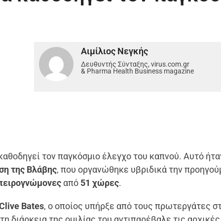
Αιμίλιος Νεγκής
Δευθυντής Σύνταξης, virus.com.gr
& Pharma Health Business magazine
 καθοδηγεί τον παγκόσμιο έλεγχο του καπνού. Αυτό ήτα
ση της Βλάβης
, που οργανώθηκε υβριδικά την προηγού
πειρογνώμονες
από
51 χώρες
.
Clive Bates
, ο οποίος υπήρξε από τους πρωτεργάτες σ
τη διάρκεια της ομιλίας του αντιπαρέβαλε τις αρχικές