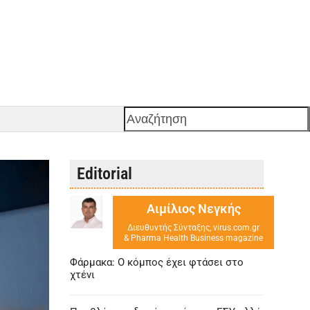
Αναζήτηση
Editorial
Αιμίλιος Νεγκής
Διευθυντής Σύνταξης, virus.com.gr
& Pharma Health Business magazine
Φάρμακα: Ο κόμπος έχει φτάσει στο
χτένι