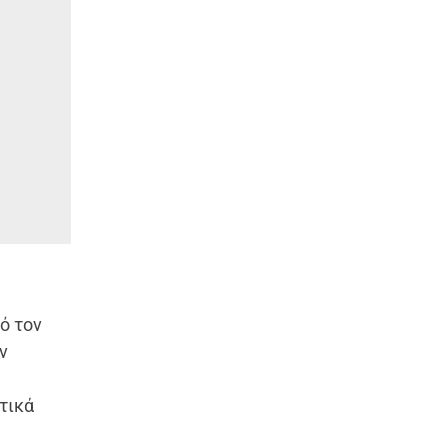
ό τον
ν
τικά