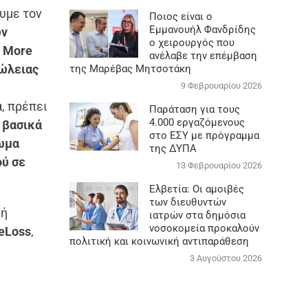
ουμε τον
Ποιος είναι ο
Εμμανουήλ Φανδρίδης
ων
ο χειρουργός που
 More
ανέλαβε την επέμβαση
πώλειας
της Μαρέβας Μητσοτάκη
9 Φεβρουαρίου 2026
ά, πρέπει
Παράταση για τους
4.000 εργαζόμενους
 βασικά
στο ΕΣΥ με πρόγραμμα
ωμα
της ΔΥΠΑ
ού σε
13 Φεβρουαρίου 2026
Ελβετία: Οι αμοιβές
των διευθυντών
νή
ιατρών στα δημόσια
νοσοκομεία προκαλούν
eLoss
,
πολιτική και κοινωνική αντιπαράθεση
3 Αυγούστου 2026