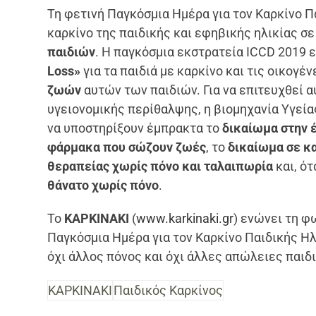
Τη φετινή Παγκόσμια Ημέρα για τον Καρκίνο Π
καρκίνο της παιδικής και εφηβικής ηλικίας σ
παιδιών
. Η παγκόσμια εκστρατεία ICCD 2019
Loss»
για τα παιδιά με καρκίνο και τις οικογέ
ζωών
αυτών των παιδιών. Για να επιτευχθεί α
υγειονομικής περίθαλψης, η βιομηχανία Υγείας
να υποστηρίξουν έμπρακτα το
δικαίωμα στην 
φάρμακα που σώζουν ζωές
, το
δικαίωμα σε κ
θεραπείας χωρίς πόνο και ταλαιπωρία
και, ότ
θάνατο χωρίς πόνο
.
Το
ΚΑΡΚΙΝΑΚΙ
(
www.karkinaki.gr
) ενώνει τη φ
Παγκόσμια Ημέρα για τον Καρκίνο Παιδικής Ηλ
όχι άλλος πόνος και όχι άλλες απώλειες παιδι
ΚΑΡΚΙΝΑΚΙ
Παιδικός Καρκίνος