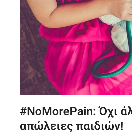
#NoMorePain: Όχι άλ
απώλειες παιδιών!