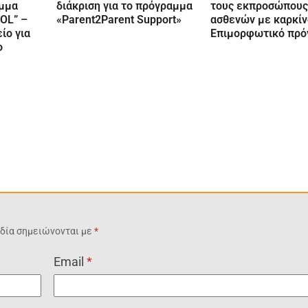
μμα
διάκριση για το πρόγραμμα
τους εκπροσώπους
OL” –
«Parent2Parent Support»
ασθενών με καρκίν
ίο για
Επιμορφωτικό πρ
ο
δία σημειώνονται με
*
Email
*