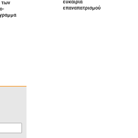
ευκαιρία
 των
επαναπατρισμού
ο-
όγραμμα