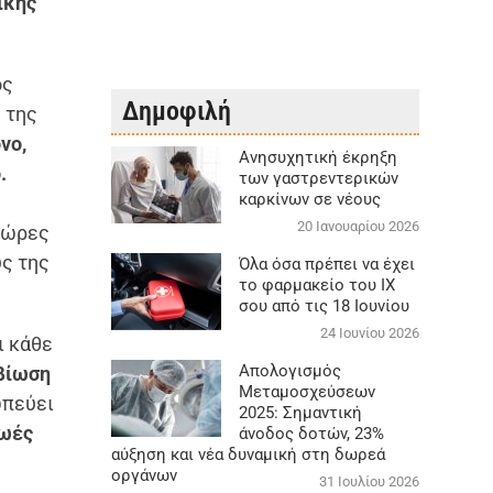
ικής
ός
Δημοφιλή
 της
νο,
Aνησυχητική έκρηξη
.
των γαστρεντερικών
καρκίνων σε νέους
20 Ιανουαρίου 2026
 χώρες
υς της
Όλα όσα πρέπει να έχει
το φαρμακείο του ΙΧ
σου από τις 18 Ιουνίου
24 Ιουνίου 2026
ι κάθε
Απολογισμός
ιβίωση
Μεταμοσχεύσεων
ωπεύει
2025: Σημαντική
ζωές
άνοδος δοτών, 23%
αύξηση και νέα δυναμική στη δωρεά
οργάνων
31 Ιουλίου 2026