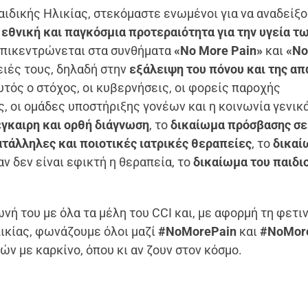
αιδικής Ηλικίας, στεκόμαστε ενωμένοι για να αναδείξ
ε
εθνική και παγκόσμια προτεραιότητα για την υγεία τ
 επικεντρώνεται στα συνθήματα
«No More Pain»
και
«No
νειές τους, δηλαδή στην
εξάλειψη του πόνου και της α
υτός ο στόχος, οι κυβερνήσεις, οι φορείς παροχής
, οι ομάδες υποστήριξης γονέων και η κοινωνία γενικ
έγκαιρη και ορθή διάγνωση
, το
δικαίωμα πρόσβασης σε
ατάλληλες και ποιοτικές ιατρικές θεραπείες
, το
δικαί
αν δεν είναι εφικτή η θεραπεία, το
δικαίωμα του παιδι
ωνή του με όλα τα μέλη του CCI και, με αφορμή τη φετι
ικίας, φωνάζουμε όλοι μαζί
#NoMorePain
και
#NoMor
ών με καρκίνο, όπου κι αν ζουν στον κόσμο.