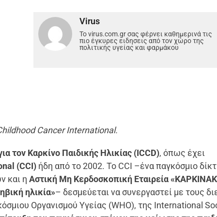
Virus
Το virus.com.gr σας φέρνει καθημερινά τις
πιο έγκυρες ειδησεις από τον χώρο της
πολιτικής υγείας και φαρμάκου
ildhood Cancer International.
ια τον Καρκίνο Παιδικής Ηλικίας (
ICCD
)
, όπως έχει
onal (CCI)
ήδη από το 2002. Το CCI –ένα παγκόσμιο δίκ
ν και η
Αστική Μη Κερδοσκοπική Εταιρεία «ΚΑΡΚΙΝΑΚ
ηβική ηλικία»
– δεσμεύεται να συνεργαστεί με τους δι
σμιου Οργανισμού Υγείας (WHO), της International Soc