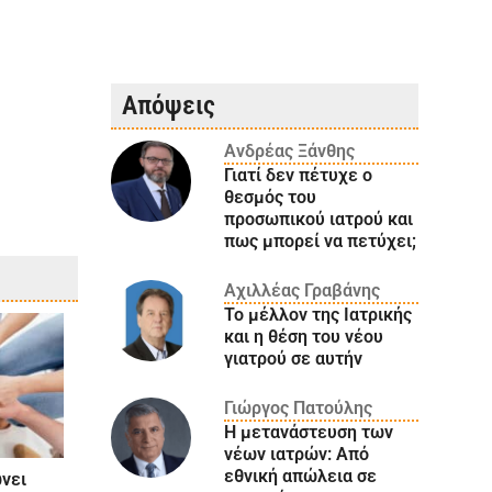
Απόψεις
Ανδρέας Ξάνθης
Γιατί δεν πέτυχε ο
θεσμός του
προσωπικού ιατρού και
πως μπορεί να πετύχει;
Αχιλλέας Γραβάνης
Το μέλλον της Ιατρικής
και η θέση του νέου
γιατρού σε αυτήν
Γιώργος Πατούλης
Η μετανάστευση των
νέων ιατρών: Aπό
εθνική απώλεια σε
νει