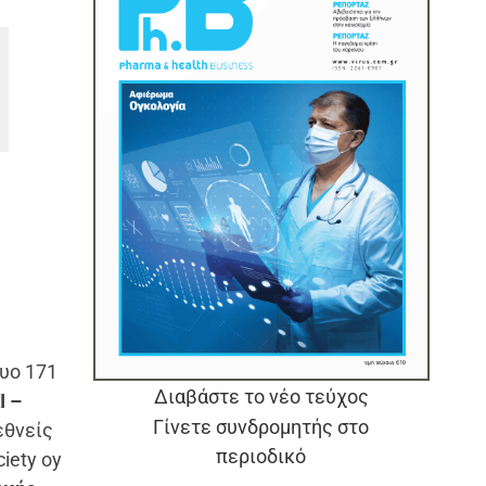
τυο 171
Διαβάστε το νέο τεύχος
Ι –
Γίνετε συνδρομητής στο
εθνείς
περιοδικό
iety oy