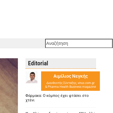
Αναζήτηση
Editorial
Αιμίλιος Νεγκής
Διευθυντής Σύνταξης, virus.com.gr
& Pharma Health Business magazine
Φάρμακα: Ο κόμπος έχει φτάσει στο
χτένι