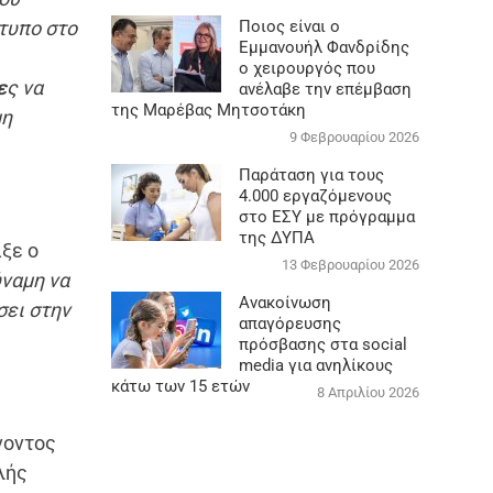
κτυπο στο
Ποιος είναι ο
Εμμανουήλ Φανδρίδης
ο χειρουργός που
ε
ς να
ανέλαβε την επέμβαση
της Μαρέβας Μητσοτάκη
μη
9 Φεβρουαρίου 2026
Παράταση για τους
4.000 εργαζόμενους
στο ΕΣΥ με πρόγραμμα
της ΔΥΠΑ
ιξε ο
13 Φεβρουαρίου 2026
ύναμη να
Ανακοίνωση
σει στην
απαγόρευσης
πρόσβασης στα social
media για ανηλίκους
κάτω των 15 ετών
8 Απριλίου 2026
νοντος
λής