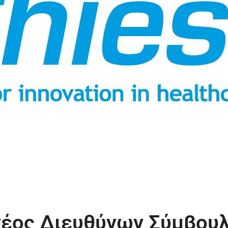
 νέος Διευθύνων Σύμβου