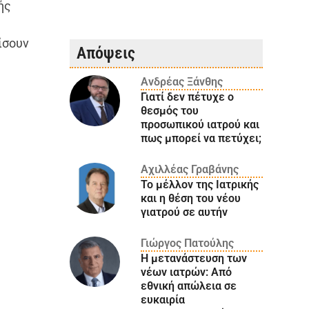
ής
ίσουν
Απόψεις
Ανδρέας Ξάνθης
Γιατί δεν πέτυχε ο
θεσμός του
προσωπικού ιατρού και
πως μπορεί να πετύχει;
Αχιλλέας Γραβάνης
Το μέλλον της Ιατρικής
και η θέση του νέου
γιατρού σε αυτήν
Γιώργος Πατούλης
Η μετανάστευση των
νέων ιατρών: Aπό
εθνική απώλεια σε
ευκαιρία