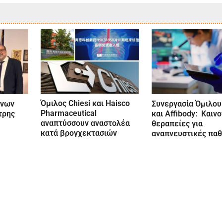
Όμιλος Chiesi και Haisco
ύνων
Συνεργασία Όμιλου
Pharmaceutical
τρης
και Affibody: Καιν
αναπτύσσουν αναστολέα
θεραπείες για
κατά βρογχεκτασιών
αναπνευστικές παθ