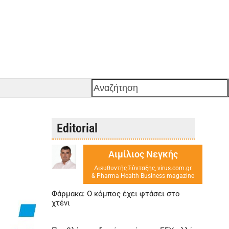
Αναζήτηση
Editorial
Αιμίλιος Νεγκής
Διευθυντής Σύνταξης, virus.com.gr
& Pharma Health Business magazine
Φάρμακα: Ο κόμπος έχει φτάσει στο
χτένι