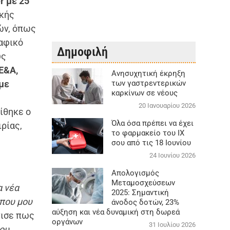
r με 25
ικής
ών, όπως
ραφικό
Δημοφιλή
ύς
Ε&Α,
Aνησυχητική έκρηξη
 με
των γαστρεντερικών
καρκίνων σε νέους
20 Ιανουαρίου 2026
ίθηκε ο
Όλα όσα πρέπει να έχει
ιρίας,
το φαρμακείο του ΙΧ
σου από τις 18 Ιουνίου
24 Ιουνίου 2026
Απολογισμός
Μεταμοσχεύσεων
α νέα
2025: Σημαντική
 που μου
άνοδος δοτών, 23%
αύξηση και νέα δυναμική στη δωρεά
νισε πως
οργάνων
31 Ιουλίου 2026
ου