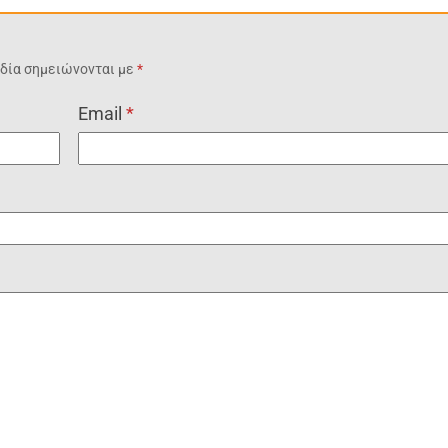
δία σημειώνονται με
*
Email
*