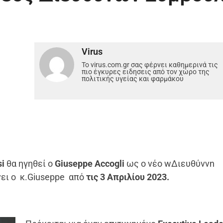
Virus
Το virus.com.gr σας φέρνει καθημερινά τις
πιο έγκυρες ειδησεις από τον χώρο της
πολιτικής υγείας και φαρμάκου
si
θα ηγηθεί ο
Giuseppe Accogli
ως o νέο wΔιευθύνvn
ει ο κ.Giuseppe από
τις 3 Απριλίου 2023.