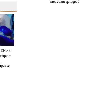
επαναπατρισμού
 Chiesi
οτόμες
ήσεις