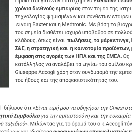
Πρόκειται για έναν επιτυχημένο
Executive Leade
χρόνια διεθνούς εμπειρίας
στον τομέα της ιατρ
τεχνολογίας φημισμένων και σύνθετων εταιρει
είναιη Baxter και η Medtronic. Με βάση το βιογ
του σημεία διαθέτει ισχυρό υπόβαθρο σε πολλο
κλάδους, όπως είναι
πωλήσεις, το μάρκετινγκ, 
Σ&Ε, η στρατηγική και η καινοτομία προϊόντων,
έμφαση στις αγορές των ΗΠΑ και της EMEA.
Ως
κατάλληλος να αναλάβει τα «ηνία» του ομίλου κρ
Giuseppe Accogli χάρη στον συνδυασμό της εμπε
του ήθους και της αποφασιστικότητάς του.
li δήλωσε ότι «
Είναι τιμή μου να οδηγήσω την
Chiesi
στ
ητικό Συμβούλιο
για την εμπιστοσύνη και την ευκαιρία
ύ ταξιδιού
». Μιλώντας για το όραμά του ο κ.Accogli τό
νοτόμων και ιδιαίτερα
αφοσιωμένων επαγγελματιών
π