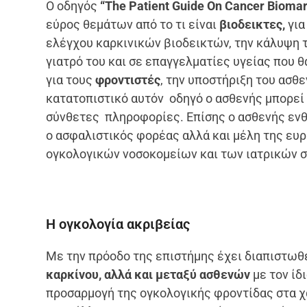
Ο οδηγός
“The Patient Guide On Cancer Bioma
εύρος θεμάτων από το τι είναι
βιοδεικτες,
για
ελέγχου καρκινικών βιοδεικτών, την κάλυψη 
γιατρό του και σε επαγγελματίες υγείας που 
για τους
φροντιστές
, την υποστήριξη του ασθ
κατατοπιστικό αυτόν οδηγό ο ασθενής μπορεί 
σύνθετες πληροφορίες. Επίσης ο ασθενής εν
ο ασφαλιστικός φορέας αλλά και μέλη της ευ
ογκολογικών νοσοκομείων και των ιατρικών σ
Η ογκολογία ακριβείας
Με την πρόοδο της επιστήμης έχει διαπιστωθε
καρκίνου, αλλά και μεταξύ ασθενών
με τον ίδ
προσαρμογή της ογκολογικής φροντίδας στα χ