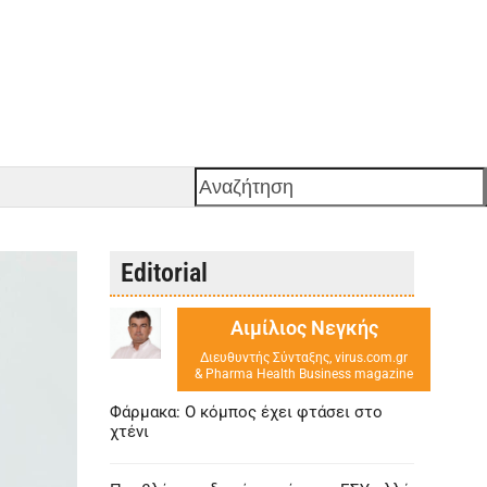
Αναζήτηση
Editorial
Αιμίλιος Νεγκής
Διευθυντής Σύνταξης, virus.com.gr
& Pharma Health Business magazine
Φάρμακα: Ο κόμπος έχει φτάσει στο
χτένι