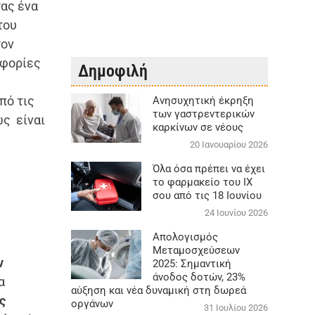
ας ένα
 του
τον
οφορίες
Δημοφιλή
πό τις
Aνησυχητική έκρηξη
των γαστρεντερικών
ς είναι
καρκίνων σε νέους
20 Ιανουαρίου 2026
Όλα όσα πρέπει να έχει
το φαρμακείο του ΙΧ
σου από τις 18 Ιουνίου
24 Ιουνίου 2026
Απολογισμός
Μεταμοσχεύσεων
ν
2025: Σημαντική
άνοδος δοτών, 23%
α
αύξηση και νέα δυναμική στη δωρεά
ς
οργάνων
31 Ιουλίου 2026