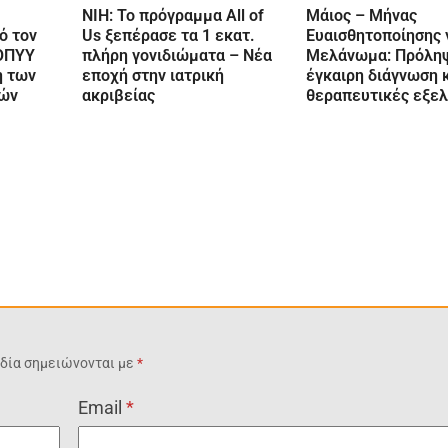
NIH: Το πρόγραμμα All of
Μάιος – Μήνας
ό τον
Us ξεπέρασε τα 1 εκατ.
Ευαισθητοποίησης 
ΕΟΠΥΥ
πλήρη γονιδιώματα – Νέα
Μελάνωμα: Πρόλη
η των
εποχή στην ιατρική
έγκαιρη διάγνωση 
τών
ακριβείας
θεραπευτικές εξελ
δία σημειώνονται με
*
Email
*