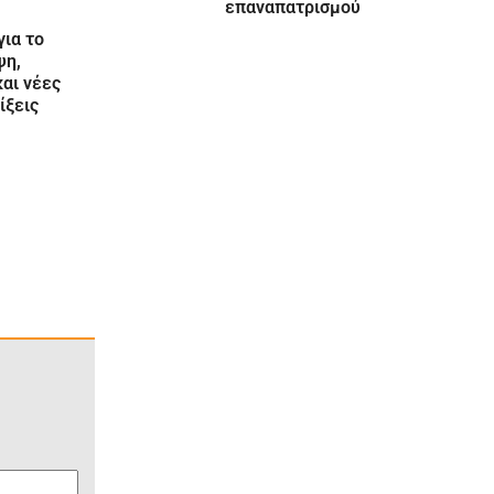
επαναπατρισμού
για το
ψη,
και νέες
ίξεις