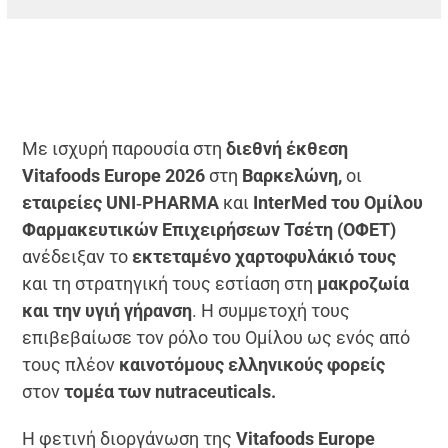
Με ισχυρή παρουσία στη
διεθνή έκθεση
Vitafoods Europe 2026
στη
Βαρκελώνη,
οι
εταιρείες UNI‑PHARMA
και
InterMed του Ομίλου
Φαρμακευτικών Επιχειρήσεων Τσέτη (ΟΦΕΤ)
ανέδειξαν το
εκτεταμένο χαρτοφυλάκιό τους
και τη στρατηγική τους εστίαση στη
μακροζωία
και την υγιή γήρανση
. Η συμμετοχή τους
επιβεβαίωσε τον ρόλο του Ομίλου ως ενός από
τους πλέον
καινοτόμους ελληνικούς φορείς
στον
τομέα των nutraceuticals.
Η φετινή διοργάνωση της
Vitafoods Europe