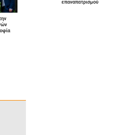
επαναπατρισμού
την
νών
ροφία