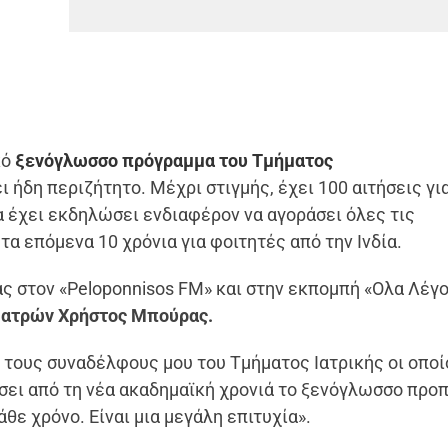
κό
ξενόγλωσσο πρόγραμμα του Τμήματος
ι ήδη περιζήτητο. Μέχρι στιγμής, έχει 100 αιτήσεις για
α έχει εκδηλώσει ενδιαφέρον να αγοράσει όλες τις
α επόμενα 10 χρόνια για φοιτητές από την Ινδία.
ς στον «Peloponnisos FM» και στην εκπομπή «Ολα Λέγο
Πατρών Χρήστος Μπούρας.
τους συναδέλφους μου του Τμήματος Ιατρικής οι οποί
σει από τη νέα ακαδημαϊκή χρονιά το ξενόγλωσσο προ
θε χρόνο. Είναι μια μεγάλη επιτυχία».