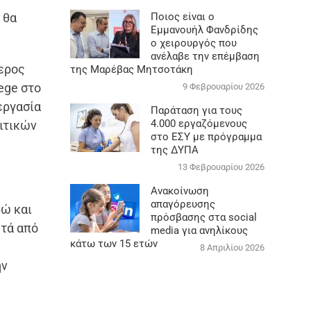
Ποιος είναι ο
 θα
Εμμανουήλ Φανδρίδης
ο χειρουργός που
ανέλαβε την επέμβαση
τερος
της Μαρέβας Μητσοτάκη
ege στο
9 Φεβρουαρίου 2026
εργασία
Παράταση για τους
4.000 εργαζόμενους
λιτικών
στο ΕΣΥ με πρόγραμμα
της ΔΥΠΑ
13 Φεβρουαρίου 2026
Ανακοίνωση
απαγόρευσης
ρώ και
πρόσβασης στα social
ετά από
media για ανηλίκους
κάτω των 15 ετών
8 Απριλίου 2026
ην