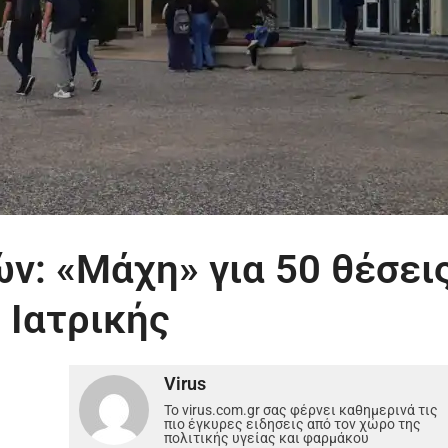
ν: «Μάχη» για 50 θέσει
 Ιατρικής
Virus
Το virus.com.gr σας φέρνει καθημερινά τις
πιο έγκυρες ειδησεις από τον χώρο της
πολιτικής υγείας και φαρμάκου