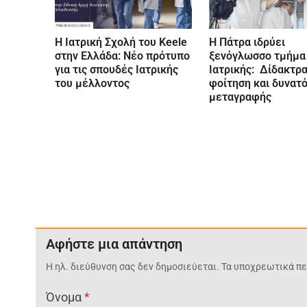
Η Ιατρική Σχολή του Keele
Η Πάτρα ιδρύει
στην Ελλάδα: Νέο πρότυπο
ξενόγλωσσο τμήμα
για τις σπουδές Ιατρικής
Ιατρικής: Δίδακτρα
του μέλλοντος
φοίτηση και δυνατ
μεταγραφής
Αφήστε μια απάντηση
Η ηλ. διεύθυνση σας δεν δημοσιεύεται.
Τα υποχρεωτικά πε
Όνομα
*