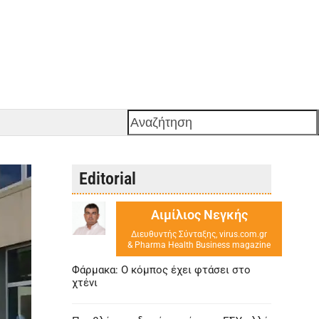
Αναζήτηση
Editorial
Αιμίλιος Νεγκής
Διευθυντής Σύνταξης, virus.com.gr
& Pharma Health Business magazine
Φάρμακα: Ο κόμπος έχει φτάσει στο
χτένι