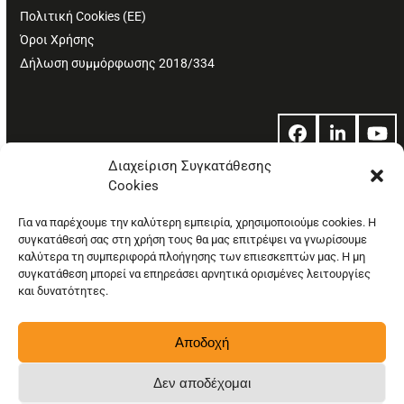
Πολιτική Cookies (ΕΕ)
Όροι Χρήσης
Δήλωση συμμόρφωσης 2018/334
Facebook
LinkedIn
Yo
Διαχείριση Συγκατάθεσης
Cookies
© Copyright: Ethos Media S.A.
Για να παρέχουμε την καλύτερη εμπειρία, χρησιμοποιούμε cookies. Η
συγκατάθεσή σας στη χρήση τους θα μας επιτρέψει να γνωρίσουμε
καλύτερα τη συμπεριφορά πλοήγησης των επιεσκεπτών μας. Η μη
συγκατάθεση μπορεί να επηρεάσει αρνητικά ορισμένες λειτουργίες
και δυνατότητες.
Αποδοχή
Δεν αποδέχομαι