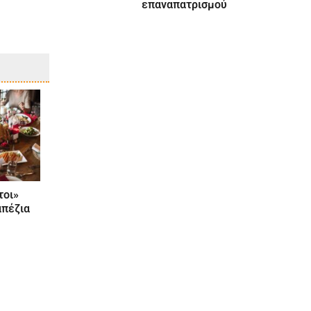
επαναπατρισμού
τοι»
ραπέζια