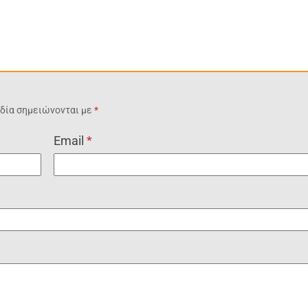
δία σημειώνονται με
*
Email
*