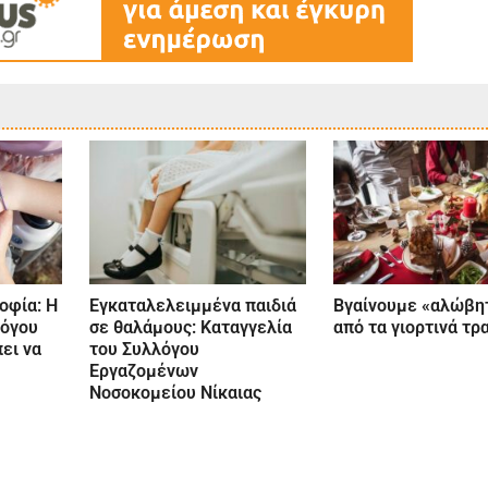
οφία: Η
Εγκαταλελειμμένα παιδιά
Βγαίνουμε «αλώβη
λόγου
σε θαλάμους: Καταγγελία
από τα γιορτινά τ
ει να
του Συλλόγου
Εργαζομένων
Νοσοκομείου Νίκαιας