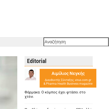
Αναζήτηση
Editorial
Αιμίλιος Νεγκής
Διευθυντής Σύνταξης, virus.com.gr
& Pharma Health Business magazine
Φάρμακα: Ο κόμπος έχει φτάσει στο
χτένι