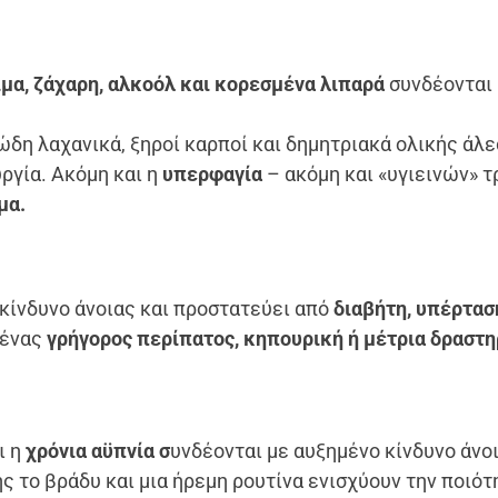
μα, ζάχαρη, αλκοόλ και κορεσμένα λιπαρά
συνδέονται
δη λαχανικά, ξηροί καρποί και δημητριακά ολικής άλ
ργία. Ακόμη και η
υπερφαγία
– ακόμη και «υγιεινών» 
μα.
 κίνδυνο άνοιας και προστατεύει από
διαβήτη, υπέρτασ
 ένας
γρήγορος περίπατος, κηπουρική ή μέτρια δραστη
ι η
χρόνια αϋπνία σ
υνδέονται με αυξημένο κίνδυνο άνο
 το βράδυ και μια ήρεμη ρουτίνα ενισχύουν την ποιότ