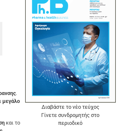
ρανσης
.
ι
μεγάλο
Διαβάστε το νέο τεύχος
Γίνετε συνδρομητής στο
ση
και το
περιοδικό
ς