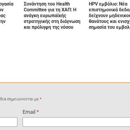
ργασία
Συνάντηση του Health
HPV εμβόλιο: Νέα
ων
Committee για τη ΧΑΠ: Η
επιστημονικά δεδ
δας
ανάγκη ευρωπαϊκής
δείχνουν μηδενικο
την
στρατηγικής στη διάγνωση
θανάτους και ενισχ
και πρόληψη της νόσου
σημασία του εμβο
δία σημειώνονται με
*
Email
*