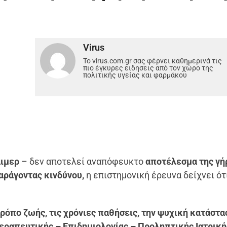
Virus
Το virus.com.gr σας φέρνει καθημερινά τις
πιο έγκυρες ειδησεις από τον χώρο της
πολιτικής υγείας και φαρμάκου
άιμερ
– δεν αποτελεί αναπόφευκτο
αποτέλεσμα της γή
ράγοντας κινδύνου,
η επιστημονική έρευνα δείχνει ότ
τρόπο ζωής, τις χρόνιες παθήσεις, την ψυχική κατάστα
εραπευτικής – Επιδημιολογίας – Προληπτικής Ιατρική