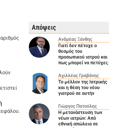
Απόψεις
 αριθμός
Ανδρέας Ξάνθης
Γιατί δεν πέτυχε ο
θεσμός του
προσωπικού ιατρού και
πως μπορεί να πετύχει;
λούν
Αχιλλέας Γραβάνης
Το μέλλον της Ιατρικής
ετιστεί
και η θέση του νέου
γιατρού σε αυτήν
α
ή
Γιώργος Πατούλης
κεφάλου.
Η μετανάστευση των
νέων ιατρών: Aπό
εθνική απώλεια σε