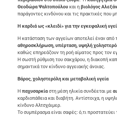
Θεοδώρα Ψαλτοπούλου
και η
βιολόγος Αλεξά
παράγοντες κινδύνου και τις πρακτικές που μ
Η καρδιά ως «κλειδί» για την εγκεφαλική υγε
Η κατάσταση των αγγείων αποτελεί έναν από
αθηροσκλήρωση, υπέρταση, υψηλή χοληστερόλ
καθώς επηρεάζουν τη ροή αίματος προς τον ε
Η σωστή ρύθμιση του σακχάρου, η διακοπή κα
σημαντικά τον κίνδυνο αγγειακής άνοιας.
Βάρος, χοληστερόλη και μεταβολική υγεία
Η
παχυσαρκία
στη μέση ηλικία συνδέεται με
αυ
καρδιοπάθεια και διαβήτη. Αντίστοιχα, η υψη
κίνδυνο Αλτσχάιμερ.
Το συμπέρασμα είναι σαφές: ό,τι προστατεύει 