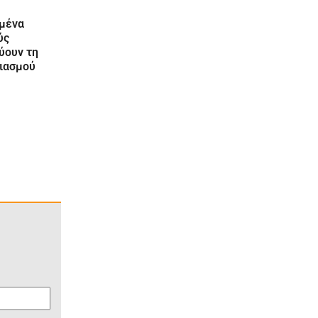
ομένα
ύς
ύουν τη
λιασμού