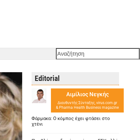
Αναζήτηση
Editorial
Αιμίλιος Νεγκής
Διευθυντής Σύνταξης, virus.com.gr
& Pharma Health Business magazine
Φάρμακα: Ο κόμπος έχει φτάσει στο
χτένι