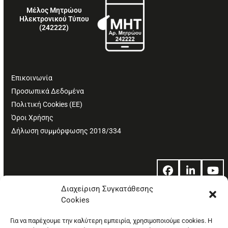
Μέλος Μητρώου
Ηλεκτρονικού Τύπου
(242222)
Επικοινωνία
Προσωπικά Δεδομένα
Πολιτική Cookies (ΕΕ)
Όροι Χρήσης
Δήλωση συμμόρφωσης 2018/334
Facebook
LinkedIn
Yo
Διαχείριση Συγκατάθεσης
Cookies
© Copyright: Ethos Media S.A.
Για να παρέχουμε την καλύτερη εμπειρία, χρησιμοποιούμε cookies. Η