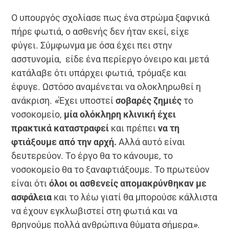
Ο υπουργός σχολίασε πως ένα στρώμα ξαφνικά
πήρε φωτιά, ο ασθενής δεν ήταν εκεί, είχε
φύγει. Σύμφωνμα με όσα έχει πει στην
ασστυνομία, είδε ένα περίεργο όνειρο και μετά
κατάλαβε ότι υπάρχει φωτιά, τρόμαξε και
έφυγε. Ωστόσο αναμένεται να ολοκληρωθεί η
ανάκριση.
«
Έχει υποστεί
σοβαρές ζημιές
το
νοσοκομείο,
μία ολόκληρη κλινική έχει
πρακτικά καταστραφεί
και πρέπει
να τη
φτιάξουμε από την αρχή.
Αλλά αυτό είναι
δευτερεύον. Το έργο θα το κάνουμε, το
νοσοκομείο θα το ξαναφτιάξουμε. Το πρωτεύον
είναι ότι
όλοι οι ασθενείς απομακρύνθηκαν με
ασφάλεια
και το λέω γιατί θα μπορούσε κάλλιστα
να έχουν εγκλωβιστεί στη φωτιά και να
θρηνούμε πολλά ανθρώπινα θύματα σήμερα
»
.