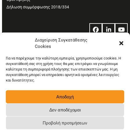
Δήλωση συμμόρφωσης 2018/334
Facebook
LinkedIn
Yo
Διαχείριση Συγκατάθεσης
Cookies
© Copyright: Ethos Media S.A.
Για να παρέχουμε την καλύτερη εμπειρία, χρησιμοποιούμε cookies. Η
συγκατάθεσή σας στη χρήση τους θα μας επιτρέψει να γνωρίσουμε
καλύτερα τη συμπεριφορά πλοήγησης των επιεσκεπτών μας. Η μη
συγκατάθεση μπορεί να επηρεάσει αρνητικά ορισμένες λειτουργίες
και δυνατότητες.
Αποδοχή
Δεν αποδέχομαι
Προβολή προτιμήσεων