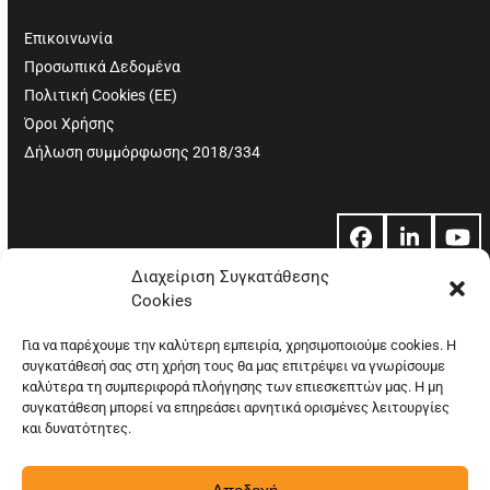
Επικοινωνία
Προσωπικά Δεδομένα
Πολιτική Cookies (ΕΕ)
Όροι Χρήσης
Δήλωση συμμόρφωσης 2018/334
Facebook
LinkedIn
Yo
Διαχείριση Συγκατάθεσης
Cookies
© Copyright: Ethos Media S.A.
Για να παρέχουμε την καλύτερη εμπειρία, χρησιμοποιούμε cookies. Η
συγκατάθεσή σας στη χρήση τους θα μας επιτρέψει να γνωρίσουμε
καλύτερα τη συμπεριφορά πλοήγησης των επιεσκεπτών μας. Η μη
συγκατάθεση μπορεί να επηρεάσει αρνητικά ορισμένες λειτουργίες
και δυνατότητες.