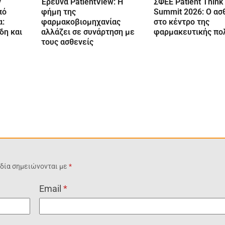
ν
Έρευνα PatientView: Η
ΣΦΕΕ Patient Think
πό
φήμη της
Summit 2026: Ο ασ
α:
φαρμακοβιομηχανίας
στο κέντρο της
δη και
αλλάζει σε συνάρτηση με
φαρμακευτικής πολ
τους ασθενείς
δία σημειώνονται με
*
Email
*