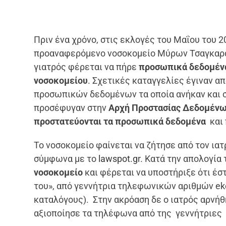
Πριν ένα χρόνο, στις εκλογές του Μαΐου του 2
προαναφερόμενο νοσοκομείο Μύρων Τσαγκαράκ
γιατρός φέρεται να πήρε
προσωπικά δεδομέν
νοσοκομείου
. Σχετικές καταγγελίες έγιναν α
προσωπικών δεδομένων τα οποία ανήκαν και 
προσέφυγαν στην
Αρχή Προστασίας Δεδομέν
προστατεύονται τα προσωπικά δεδομένα
και 
Το νοσοκομείο φαίνεται να ζήτησε από τον ια
σύμφωνα με το
lawspot.g
r. Κατά την απολογία
νοσοκομείο
και φέρεται να υποστήριξε ότι έ
του», από γεννήτρια τηλεφωνικών αριθμών ek
καταλόγους). Στην ακρόαση δε ο ιατρός αρνήθ
αξιοποίησε τα τηλέφωνα από της γεννήτριες