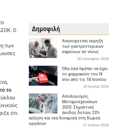
το
Δημοφιλή
ΑΣΟΚ. Ο
Aνησυχητική έκρηξη
ψη των
των γαστρεντερικών
καρκίνων σε νέους
λλουσες
20 Ιανουαρίου 2026
Όλα όσα πρέπει να έχει
το φαρμακείο του ΙΧ
σου από τις 18 Ιουνίου
ένα,
24 Ιουνίου 2026
πό το
Απολογισμός
κύκλου
Μεταμοσχεύσεων
ωνικούς
2025: Σημαντική
ριξε ότι
άνοδος δοτών, 23%
αύξηση και νέα δυναμική στη δωρεά
οργάνων
31 Ιουλίου 2026