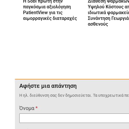
Η Sobi πρώτη στην
Διάθεση Φαρμάκω
παγκόσμια αξιολόγηση
Υψηλού Κόστους α
PatientView για τις
ιδιωτικά φαρμακεί
αιμορραγικές διαταραχές
Συνάντηση Γεωργιά
ασθενούς
Αφήστε μια απάντηση
Η ηλ. διεύθυνση σας δεν δημοσιεύεται.
Τα υποχρεωτικά πε
Όνομα
*