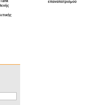
 Tank
επαναπατρισμού
θενής
ιτικής