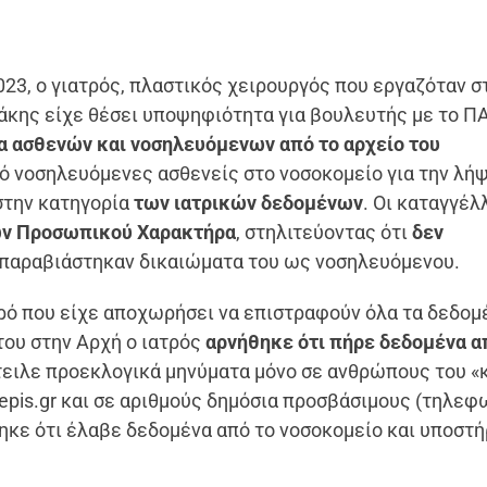
023, ο γιατρός, πλαστικός χειρουργός που εργαζόταν σ
ης είχε θέσει υποψηφιότητα για βουλευτής με το Π
α ασθενών
και νοσηλευόμενων από το αρχείο του
πό νοσηλευόμενες ασθενείς στο νοσοκομείο για την λή
στην κατηγορία
των ιατρικών δεδομένων
. Οι καταγγέ
ων Προσωπικού Χαρακτήρα
, στηλιτεύοντας ότι
δεν
παραβιάστηκαν δικαιώματα του ως νοσηλευόμενου.
τρό που είχε αποχωρήσει να επιστραφούν όλα τα δεδομ
 του στην Αρχή ο ιατρός
αρνήθηκε ότι πήρε δεδομένα α
στειλε προεκλογικά μηνύματα μόνο σε ανθρώπους του «
epis.gr και σε αριθμούς δημόσια προσβάσιμους (τηλεφ
ηκε ότι έλαβε δεδομένα από το νοσοκομείο και υποστή