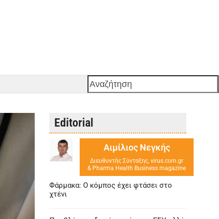
Αναζήτηση
Editorial
Αιμίλιος Νεγκής
Διευθυντής Σύνταξης, virus.com.gr
& Pharma Health Business magazine
Φάρμακα: Ο κόμπος έχει φτάσει στο
χτένι