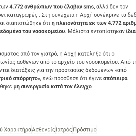
 των
4.772 ανθρώπων που έλαβαν
sms
,
αλλά δεν τον
ει καταγραφές . Στη συνέχεια η Αρχή συνέκρινε τα δε
και διαπιστώθηκε ότι
η πλειονότητα εκ των 4.772 αρι
 δεδομένα του νοσοκομείου
. Μάλιστα εντοπίστηκαν
ίδια
ματος από τον γιατρό, η Αρχή κατέληξε ότι ο
νωνίας ασθενών από το αρχείο του νοσοκομείου. Από τ
ύνται διατάξεις για την προστασίας δεδομένων «από
τρικό απόρρητο
», ενώ πρόσθεσε ότι έγινε
απόπειρα
ώθηκε
μη συνεργασία κατά τον έλεγχο
.
ύ Χαρακτήρα
Ασθενείς
Ιατρός
Πρόστιμο